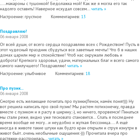
.....макароны с тушонкой! Бедолажка мой! Как же я могла его так
надолго оставить! Наверное исхудал совсем...
читать »
Настроение: грустное
Комментариев:
13
Поздравляю!
06 января 2008
От всей души, от всего сердца поздравляю всех с Рождеством! Пусть в
этот чудесный праздник сбудуться все заветные мечты! Что б в наших
домах царили мир и спокойствие! Чтоб нас окружали любовь и
доброта! Крепкого здоровья, удачи, материальных благ и всего самого
самого наилучшего! Поздравляю!
читать »
Настроение: улыбчивое
Комментариев:
18
Про пузик...
06 января 2008
Смотрю есть желающие почитать про пузики(Ленок, намёк понят))) Ну
вот решила написать про свой пузик! Мы растем потихонечку, правда
вместе с пузиком и я расту в ширину;-), но ничего, прорвемся! Пинаться
мы стали реже, видно уже тесновато становится... Спать я последнее
время вообще не могу...и неудобно и жуткая бессоница.... А ещё
иногда в животе такие штуки как будто кран открыли и струя изнутри в
живот бьёт..очень необычные ощущения:-))) Прочитала вчера про
растяжки-расстроилась...
читать »