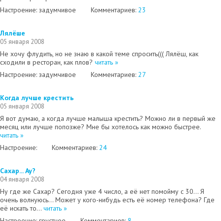
Настроение: задумчивое
Комментариев:
23
Лялёше
05 января 2008
Не хочу флудить, но не знаю в какой теме спросить((( Лялёш, как
сходили в ресторан, как плов?
читать »
Настроение: задумчивое
Комментариев:
27
Когда лучше крестить
05 января 2008
Я вот думаю, а когда лучше малыша крестить? Можно ли в первый же
месяц или лучше попозже? Мне бы хотелось как можно быстрее.
читать »
Настроение:
Комментариев:
24
Сахар... Ау?
04 января 2008
Ну где же Сахар? Сегодня уже 4 число, а её нет помойму с 30... Я
очень волнуюсь... Может у кого-нибудь есть её номер телефона? Где
её искать то...
читать »
Настроение: грустное
Комментариев:
8