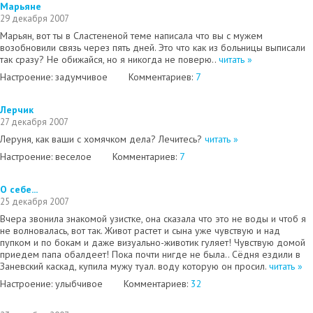
Марьяне
29 декабря 2007
Марьян, вот ты в Сластененой теме написала что вы с мужем
возобновили связь через пять дней. Это что как из больницы выписали
так сразу? Не обижайся, но я никогда не поверю..
читать »
Настроение: задумчивое
Комментариев:
7
Лерчик
27 декабря 2007
Леруня, как ваши с хомячком дела? Лечитесь?
читать »
Настроение: веселое
Комментариев:
7
О себе...
25 декабря 2007
Вчера звонила знакомой узистке, она сказала что это не воды и чтоб я
не волновалась, вот так. Живот растет и сына уже чувствую и над
пупком и по бокам и даже визуально-животик гуляет! Чувствую домой
приедем папа обалдеет! Пока почти нигде не была.. Сёдня ездили в
Заневский каскад, купила мужу туал. воду которую он просил.
читать »
Настроение: улыбчивое
Комментариев:
32