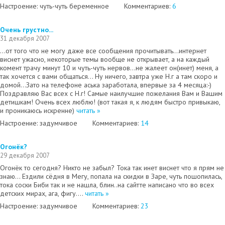
Настроение: чуть-чуть беременное
Комментариев:
6
Очень грустно...
31 декабря 2007
...от того что не могу даже все сообщения прочитывать...интернет
виснет ужасно, некоторые темы вообще не открывает, а на каждый
комент трачу минут 10 и чуть-чуть нервов...не жалеет он(инет) меня, а
так хочется с вами общаться... Ну ничего, завтра уже Н.г а там скоро и
домой...Зато на телефоне аська заработала, впервые за 4 месяца:-)
Поздравляю Вас всех с Н.г! Самые наилучшие пожелания Вам и Вашим
детишкам! Очень всех люблю! (вот такая я, к людям быстро привыкаю,
и проникаюсь искренне)
читать »
Настроение: задумчивое
Комментариев:
14
Огонёк?
29 декабря 2007
Огонёк то сегодня? Никто не забыл? Тока так инет виснет что я прям не
знаю... Ездили сёдня в Мегу, попала на скидки в Заре, чуть пошопилась,
тока соски Биби так и не нашла, блин..на сайтте написано что во всех
детских мирах, ага, фигу....
читать »
Настроение: задумчивое
Комментариев:
23