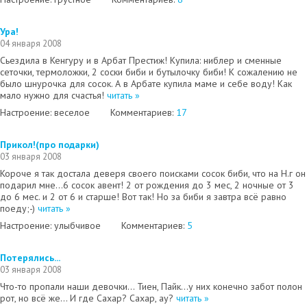
Ура!
04 января 2008
Сьездила в Кенгуру и в Арбат Престиж! Купила: ниблер и сменные
сеточки, термоложки, 2 соски биби и бутылочку биби! К сожалению не
было шнурочка для сосок. А в Арбате купила маме и себе воду! Как
мало нужно для счастья!
читать »
Настроение: веселое
Комментариев:
17
Прикол!(про подарки)
03 января 2008
Короче я так достала деверя своего поисками сосок биби, что на Н.г он
подарил мне...6 сосок авент! 2 от рождения до 3 мес, 2 ночные от 3
до 6 мес. и 2 от 6 и старше! Вот так! Но за биби я завтра всё равно
поеду;-)
читать »
Настроение: улыбчивое
Комментариев:
5
Потерялись...
03 января 2008
Что-то пропали наши девочки... Тиен, Пайк...у них конечно забот полон
рот, но всё же... И где Сахар? Сахар, ау?
читать »