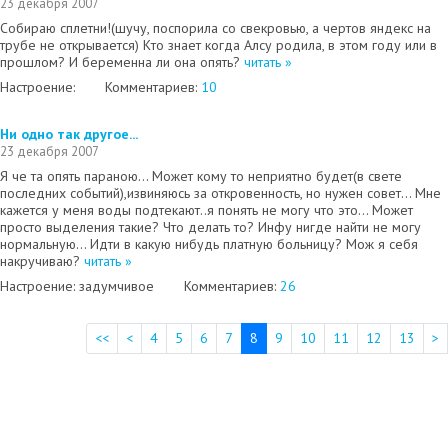
23 декабря 2007
Собираю сплетни!(шучу, поспорила со свекровью, а чертов яндекс на
трубе не открывается) Кто знает когда Алсу родила, в этом году или в
прошлом? И беременна ли она опять?
читать »
Настроение:
Комментариев:
10
Ни одно так другое...
23 декабря 2007
Я че та опять параною... Может кому то неприятно будет(в свете
последних событий),извиняюсь за откровенность, но нужен совет... Мне
кажется у меня воды подтекают..я понять не могу что это... Может
просто выделения такие? Что делать то? Инфу нигде найти не могу
нормальную... Идти в какую нибудь платную больницу? Мож я себя
накручиваю?
читать »
Настроение: задумчивое
Комментариев:
26
<<
<
4
5
6
7
8
9
10
11
12
13
>