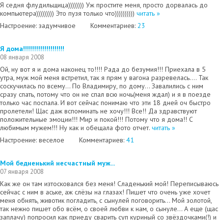
Я седня флудильщица)))))))) Уж простите меня, просто дорвалась до
компьютера))))))))) Это пузя только что))))))))))
читать »
Настроение: задумчивое
Комментариев:
23
Я дома!!!!!!!!!!!!!!!!!!!!!
08 января 2008
Ой, ну вот я и дома наконец то!!!! Рада до безумия!!! Приехала в 5
утра, муж мой меня встретил, так я прям у вагона разревелась.... Так
соскучилась по всему... По Владимиру, по дому... Завалились с ним
сразу спать, потому что он не спал всю ночь(меня ждал) и я в поезде
только час поспала. И вот сейчас понимаю что эти 18 дней оч быстро
пролетели! Щас даж вспоминать не хочу!!! Все!! Да здравствуют
положительные эмоции!!! Мир и покой!!! Потому что я дома!! С
любимым мужем!!! Ну как и обещала фото отчет.
читать »
Настроение: веселое
Комментариев:
41
Мой бедненький несчастный муж...
07 января 2008
Как же он там изтосковался без меня! Сладенький мой! Переписываюсь
сейчас с ним в аське, аж слёзы на глазах! Пишет что очень уже хочет
меня обнять, животик погладить, с сынулей поговорить... Мой золотой,
так нежно пишет обо всём, о своей любви к нам, о сынуле... А еще (щас
заплачу) попросил как приеду сварить суп куриный со звёздочками(!) и