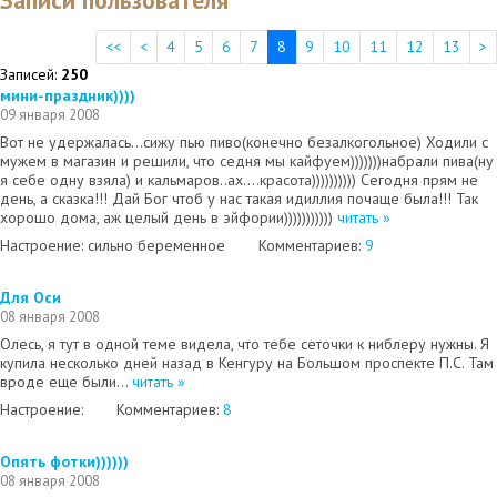
Записи пользователя
<<
<
4
5
6
7
8
9
10
11
12
13
>
Записей:
250
мини-праздник))))
09 января 2008
Вот не удержалась...сижу пью пиво(конечно безалкогольное) Ходили с
мужем в магазин и решили, что седня мы кайфуем)))))))набрали пива(ну
я себе одну взяла) и кальмаров..ах....красота)))))))))) Сегодня прям не
день, а сказка!!! Дай Бог чтоб у нас такая идиллия почаще была!!! Так
хорошо дома, аж целый день в эйфории)))))))))))
читать »
Настроение: сильно беременное
Комментариев:
9
Для Оси
08 января 2008
Олесь, я тут в одной теме видела, что тебе сеточки к ниблеру нужны. Я
купила несколько дней назад в Кенгуру на Большом проспекте П.С. Там
вроде еще были...
читать »
Настроение:
Комментариев:
8
Опять фотки))))))
08 января 2008