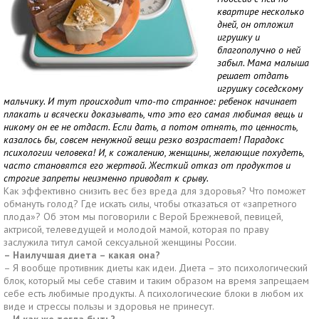
квартире несколько
дней, он отложил
игрушку и
благополучно о ней
забыл. Мама малыша
решает отдать
игрушку соседскому
мальчику. И тут происходит что-то странное: ребенок начинает
плакать и всячески доказывать, что это его самая любимая вещь и
никому он ее не отдаст. Если дать, а потом отнять, то ценность,
казалось бы, совсем ненужной вещи резко возрастает! Парадокс
психологии человека! И, к сожалению, женщины, желающие похудеть,
часто становятся его жертвой. Жесткий отказ от продуктов и
строгие запреты неизменно приводят к срыву.
Как эффективно снизить вес без вреда для здоровья? Что поможет
обмануть голод? Где искать силы, чтобы отказаться от «запретного
плода»? Об этом мы поговорили с Верой Брежневой, певицей,
актрисой, телеведущей и молодой мамой, которая по праву
заслужила титул самой сексуальной женщины России.
– Наилучшая диета – какая она?
– Я вообще противник диеты как идеи. Диета – это психологический
блок, который мы себе ставим и таким образом на время запрещаем
себе есть любимые продукты. А психологические блоки в любом их
виде и стрессы пользы и здоровья не принесут.