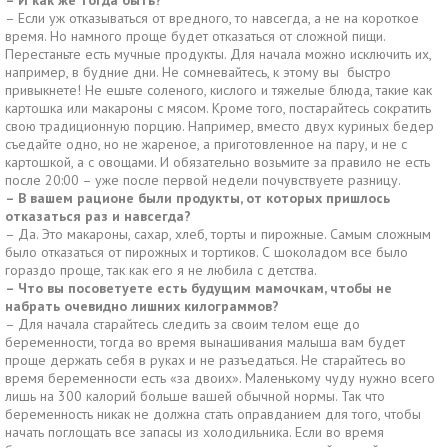
– И как же тогда быть?
– Если уж отказываться от вредного, то навсегда, а не на короткое
время. Но намного проще будет отказаться от сложной пищи.
Перестаньте есть мучные продукты. Для начала можно исключить их,
например, в будние дни. Не сомневайтесь, к этому вы быстро
привыкнете! Не ешьте соленого, кислого и тяжелые блюда, такие как
картошка или макароны с мясом. Кроме того, постарайтесь сократить
свою традиционную порцию. Например, вместо двух куриных бедер
съедайте одно, но не жареное, а приготовленное на пару, и не с
картошкой, а с овощами. И обязательно возьмите за правило не есть
после 20:00 – уже после первой недели почувствуете разницу.
– В вашем рационе были продукты, от которых пришлось
отказаться раз и навсегда?
– Да. Это макароны, сахар, хлеб, торты и пирожные. Самым сложным
было отказаться от пирожных и тортиков. С шоколадом все было
гораздо проще, так как его я не любила с детства.
– Что вы посоветуете есть будущим мамочкам, чтобы не
набрать очевидно лишних килограммов?
– Для начала старайтесь следить за своим телом еще до
беременности, тогда во время вынашивания малыша вам будет
проще держать себя в руках и не разъедаться. Не старайтесь во
время беременности есть «за двоих». Маленькому чуду нужно всего
лишь на 300 калорий больше вашей обычной нормы. Так что
беременность никак не должна стать оправданием для того, чтобы
начать поглощать все запасы из холодильника. Если во время