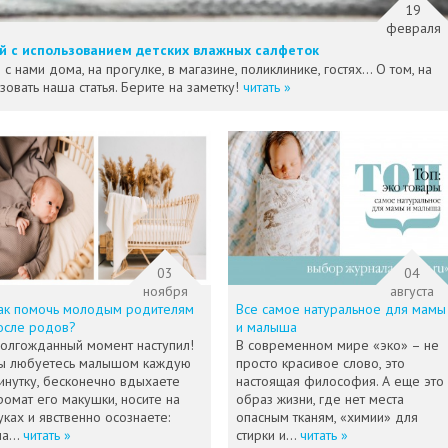
19
февраля
й с использованием детских влажных салфеток
нами дома, на прогулке, в магазине, поликлинике, гостях... О том, на
зовать наша статья. Берите на заметку!
читать »
03
04
ноября
августа
ак помочь молодым родителям
Все самое натуральное для мамы
осле родов?
и малыша
олгожданный момент наступил!
В современном мире «эко» – не
ы любуетесь малышом каждую
просто красивое слово, это
инутку, бесконечно вдыхаете
настоящая философия. А еще это
ромат его макушки, носите на
образ жизни, где нет места
уках и явственно осознаете:
опасным тканям, «химии» для
ча...
читать »
стирки и...
читать »