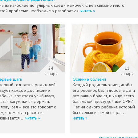
на из наиболее популярных среди мамочек. С ней связано много
 этой проблеме необходимо разобраться.
читать »
24
11
января
января
ервые шаги
Осенние болезни
первый год жизни родителей
Каждый родитель хочет, чтобы
адует каждое достижение
его ребенок был здоров, а дети
ебенка: вот кроха улыбнулся,
все равно болеют, и чаще всего
казал «агу», начал держать
банальной простудой или ОРВИ.
олову, сел – все это говорит о
Нет ни одного ребенка, который
ом, что малыш растет и
бы осенью и зимой ни ра...
азвивается,...
читать »
читать »
другие статьи разде