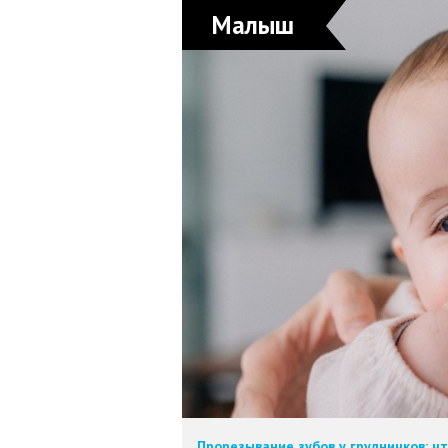
Малыш
Прорезывание зубов у грудничков: ч