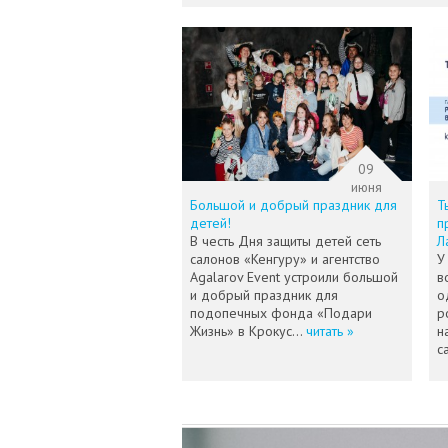
09
июня
Большой и добрый праздник для
Т
детей!
п
В честь Дня защиты детей сеть
Л
салонов «Кенгуру» и агентство
У
Agalarov Event устроили большой
в
и добрый праздник для
о
подопечных фонда «Подари
р
Жизнь» в Крокус...
читать »
н
с