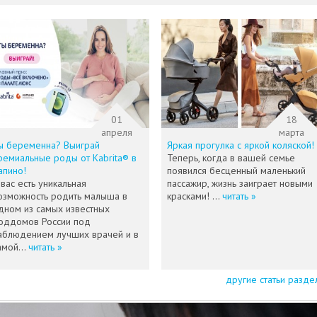
01
18
апреля
марта
ы беременна? Выиграй
Яркая прогулка с яркой коляской!
ремиальные роды от Kabrita® в
Теперь, когда в вашей семье
апино!
появился бесценный маленький
 вас есть уникальная
пассажир, жизнь заиграет новыми
озможность родить малыша в
красками! ...
читать »
дном из самых известных
оддомов России под
аблюдением лучших врачей и в
амой...
читать »
другие статьи разде