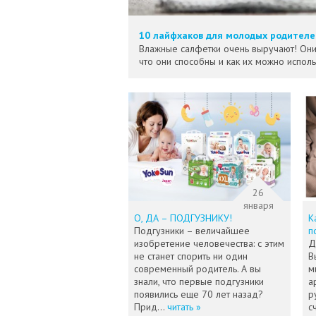
10 лайфхаков для молодых родителе
Влажные салфетки очень выручают! Они с 
что они способны и как их можно исполь
26
января
О, ДА – ПОДГУЗНИКУ!
К
Подгузники – величайшее
п
изобретение человечества: с этим
Д
не станет спорить ни один
В
современный родитель. А вы
м
знали, что первые подгузники
а
появились еще 70 лет назад?
р
Прид...
читать »
с