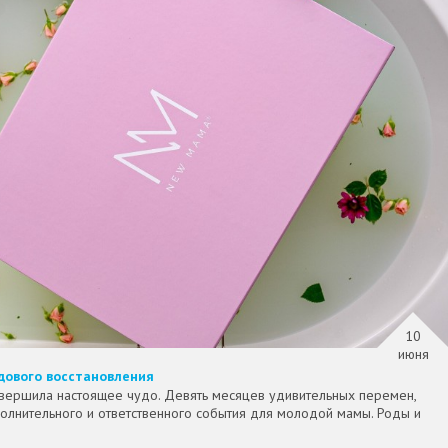
10
июня
дового восстановления
вершила настоящее чудо. Девять месяцев удивительных перемен,
волнительного и ответственного события для молодой мамы. Роды и