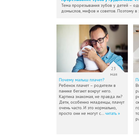
Тема прорезывания зубов у детей – од
домыслов, мифов и советов. Поэтому в
23
мая
Почему малыш плачет?
П
Ребенок плачет – родители в
В
панике бегают вокруг него.
р
Картина знакомая, не правда ли?
р
Дети, особенно младенцы, плачут
с
очень часто. И это нормально,
г
просто они не могут с...
читать »
т
р