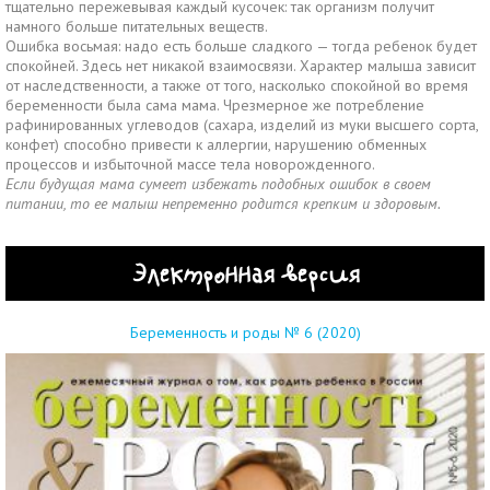
тщательно пережевывая каждый кусочек: так организм получит
намного больше питательных веществ.
Ошибка восьмая: надо есть больше сладкого — тогда ребенок будет
спокойней. Здесь нет никакой взаимосвязи. Характер малыша зависит
от наследственности, а также от того, насколько спокойной во время
беременности была сама мама. Чрезмерное же потребление
рафинированных углеводов (сахара, изделий из муки высшего сорта,
конфет) способно привести к аллергии, нарушению обменных
процессов и избыточной массе тела новорожденного.
Если будущая мама сумеет избежать подобных ошибок в своем
питании, то ее малыш непременно родится крепким и здоровым.
Электронная версия
Беременность и роды № 6 (2020)