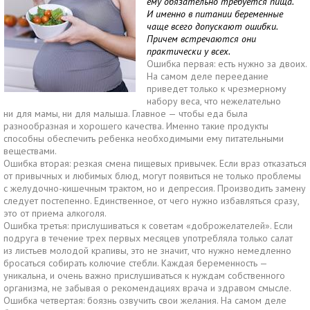
ему обязательно требуется пища.
И именно в питании беременные
чаще всего допускают ошибки.
Причем встречаются они
практически у всех.
Ошибка первая: есть нужно за двоих.
На самом деле переедание
приведет только к чрезмерному
набору веса, что нежелательно
ни для мамы, ни для малыша. Главное — чтобы еда была
разнообразная и хорошего качества. Именно такие продукты
способны обеспечить ребенка необходимыми ему питательными
веществами.
Ошибка вторая: резкая смена пищевых привычек. Если враз отказаться
от привычных и любимых блюд, могут появиться не только проблемы
с желудочно-кишечным трактом, но и депрессия. Производить замену
следует постепенно. Единственное, от чего нужно избавляться сразу,
это от приема алкоголя.
Ошибка третья: прислушиваться к советам «доброжелателей». Если
подруга в течение трех первых месяцев употребляла только салат
из листьев молодой крапивы, это не значит, что нужно немедленно
бросаться собирать колючие стебли. Каждая беременность —
уникальна, и очень важно прислушиваться к нуждам собственного
организма, не забывая о рекомендациях врача и здравом смысле.
Ошибка четвертая: боязнь озвучить свои желания. На самом деле