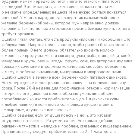
будущим мамам нередко хочется «чего-то этакого», типа торта
с селедкой. Это не капризы, а всего лишь сигналы организма
о нехватке определенных веществ. И не нужно бояться показаться
смешной. У многих народов существует так называемый талгак —
желание беременной жены, которое муж непременно должен
исполнить. Так что не надо стесняться просить близких купить то, чего
требует организм.
Ошибка пятая: считать, что есть продукты «плохие» и «хорошие». Это
заблуждение. Напротив, очень важно, чтобы рацион был как можно
более полным. В него должны обязательно входить молоко
и молочные продукты, мясо и мясопродукты, рыба, птица, яйца, хлеб,
макароны и крупы, овощи, ягоды, фрукты, соки, кондитерские изделия.
Только их сочетание в должных количествах способно обеспечить
и маму, и ребенка витаминами, минералами и микроэлементами.
Ошибка шестая: в течение всей беременности питаться одинаково.
Это утверждение верно ровно наполовину — на первую половину
срока. После 20-й недели для профилактики отеков и нормализации
артериального давления целесообразно уменьшить объем
потребляемой жидкости приблизительно до 1 л (включая супы
и любые напитки) и количество соли. Блюда лучше готовить
не жареные, а тушеные или вареные.
Ошибка седьмая: если от души поесть на ночь, это избавит
от утреннего токсикоза. Разумеется, нет. Это только добавит
ощущения тяжести в желудке и проблем, связанных с пищеварением.
Принимать пищу следует приблизительно за 2–3 часа до сна,