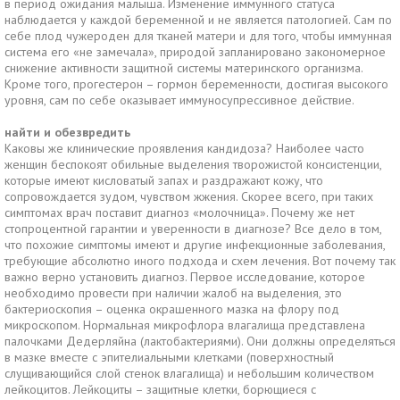
в период ожидания малыша. Изменение иммунного статуса
наблюдается у каждой беременной и не является патологией. Сам по
себе плод чужероден для тканей матери и для того, чтобы иммунная
система его «не замечала», природой запланировано закономерное
снижение активности защитной системы материнского организма.
Кроме того, прогестерон – гормон беременности, достигая высокого
уровня, сам по себе оказывает иммуносупрессивное действие.
найти и обезвредить
Каковы же клинические проявления кандидоза? Наиболее часто
женщин беспокоят обильные выделения творожистой консистенции,
которые имеют кисловатый запах и раздражают кожу, что
сопровождается зудом, чувством жжения. Скорее всего, при таких
симптомах врач поставит диагноз «молочница». Почему же нет
стопроцентной гарантии и уверенности в диагнозе? Все дело в том,
что похожие симптомы имеют и другие инфекционные заболевания,
требующие абсолютно иного подхода и схем лечения. Вот почему так
важно верно установить диагноз. Первое исследование, которое
необходимо провести при наличии жалоб на выделения, это
бактериоскопия – оценка окрашенного мазка на флору под
микроскопом. Нормальная микрофлора влагалища представлена
палочками Дедерляйна (лактобактериями). Они должны определяться
в мазке вместе с эпителиальными клетками (поверхностный
слущивающийся слой стенок влагалища) и небольшим количеством
лейкоцитов. Лейкоциты – защитные клетки, борющиеся с