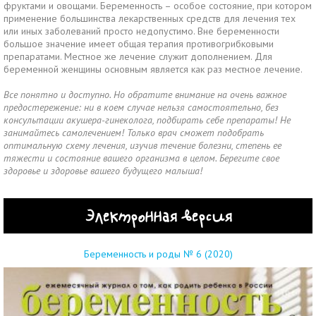
фруктами и овощами. Беременность – особое состояние, при котором
применение большинства лекарственных средств для лечения тех
или иных заболеваний просто недопустимо. Вне беременности
большое значение имеет общая терапия противогрибковыми
препаратами. Местное же лечение служит дополнением. Для
беременной женщины основным является как раз местное лечение.
Все понятно и доступно. Но обратите внимание на очень важное
предостережение: ни в коем случае нельзя самостоятельно, без
консультации акушера-гинеколога, подбирать себе препараты! Не
занимайтесь самолечением! Только врач сможет подобрать
оптимальную схему лечения, изучив течение болезни, степень ее
тяжести и состояние вашего организма в целом. Берегите свое
здоровье и здоровье вашего будущего малыша!
Электронная версия
Беременность и роды № 6 (2020)