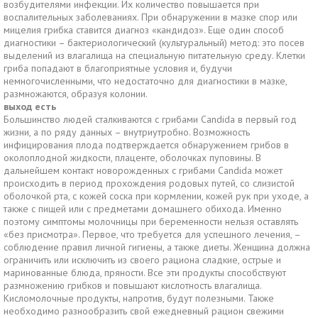
возбудителями инфекции. Их количество повышается при
воспалительных заболеваниях. При обнаружении в мазке спор или
мицелия грибка ставится диагноз «кандидоз». Еще один способ
диагностики – бактериологический (культуральный) метод: это посев
выделений из влагалища на специальную питательную среду. Клетки
гриба попадают в благоприятные условия и, будучи
немногочисленными, что недостаточно для диагностики в мазке,
размножаются, образуя колонии.
выход есть
Большинство людей сталкиваются с грибами Candida в первый год
жизни, а по ряду данных – внутриутробно. Возможность
инфицирования плода подтверждается обнаружением грибов в
околоплодной жидкости, плаценте, оболочках пуповины. В
дальнейшем контакт новорожденных с грибами Candida может
происходить в период прохождения родовых путей, со слизистой
оболочкой рта, с кожей соска при кормлении, кожей рук при уходе, а
также с пищей или с предметами домашнего обихода. Именно
поэтому симптомы молочницы при беременности нельзя оставлять
«без присмотра». Первое, что требуется для успешного лечения, –
соблюдение правил личной гигиены, а также диеты. Женщина должна
ограничить или исключить из своего рациона сладкие, острые и
маринованные блюда, пряности. Все эти продукты способствуют
размножению грибков и повышают кислотность влагалища.
Кисломолочные продукты, напротив, будут полезными. Также
необходимо разнообразить свой ежедневный рацион свежими