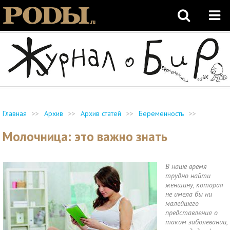
Главная
>>
Архив
>>
Архив статей
>>
Беременность
>>
Молочница: это важно знать
В наше время
трудно найти
женщину, которая
не имела бы ни
малейшего
представления о
таком заболевании,