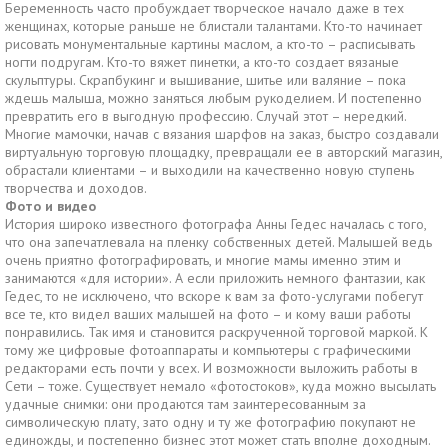
Беременность часто пробуждает творческое начало даже в тех
женщинах, которые раньше не блистали талантами. Кто-то начинает
рисовать монументальные картины маслом, а кто-то – расписывать
ногти подругам. Кто-то вяжет пинетки, а кто-то создает вязаные
скульптуры. Скрапбукинг и вышивание, шитье или валяние – пока
ждешь малыша, можно заняться любым рукоделием. И постепенно
превратить его в выгодную профессию. Случай этот – нередкий.
Многие мамочки, начав с вязания шарфов на заказ, быстро создавали
виртуальную торговую площадку, превращали ее в авторский магазин,
обрастали клиентами – и выходили на качественно новую ступень
творчества и доходов.
Фото и видео
История широко известного фотографа Анны Гедес началась с того,
что она запечатлевала на пленку собственных детей. Малышей ведь
очень приятно фотографировать, и многие мамы именно этим и
занимаются «для истории». А если приложить немного фантазии, как
Гедес, то не исключено, что вскоре к вам за фото-услугами побегут
все те, кто видел ваших малышей на фото – и кому ваши работы
понравились. Так имя и становится раскрученной торговой маркой. К
тому же цифровые фотоаппараты и компьютеры с графическими
редакторами есть почти у всех. И возможности выложить работы в
Сети – тоже. Существует немало «фотостоков», куда можно высылать
удачные снимки: они продаются там заинтересованным за
символическую плату, зато одну и ту же фотографию покупают не
единожды, и постепенно бизнес этот может стать вполне доходным.