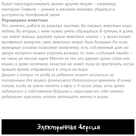
будет переадресовывать звонки другим людям – например,
мастерам. Главное – умение и желание вежливо общаться и
доступность телефонной связи.
Передержка животных
Это, конечно, работа из разряда экзотики. Во-первых, животных надо
любить. Во-вторых, с ними нужно уметь обращаться. В-третьих, в доме,
где живет малыш, держать чужое животное опасно – у крохи может
проявиться аллергия, само животное может быть больным. Но если
жилищные условия позволяют (например, есть собственный дом, во
дворе которого можно устроить вольер), то стать «собачьей няней» –
не такая уж плохая идея. Многие из тех, кто держит дома собак или
кошек, и даже хомячков, зачастую не знают, куда их пристроить, когда
пришло время отправляться в отпуск на моря.
Декрет и отпуск по уходу за ребенком может оказаться не
потерянным для вашего финансового благополучия временем. В конце
концов, когда не нужно лететь в офис к 9 часам утра, есть время
задуматься о собственном будущем и, нарисовав его себе самыми
радужными красками, начать воплощать мечты в жизнь.
Электронная версия