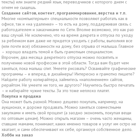
тексты) или знаете редкий язык, переводчиков с которого днем с
огнем не сыщешь.
Создание сайтов, контент, программирование, верстка и т.п.
Многие «компьютерные» специальности позволяют работать как в
офисе, так и «на удаленке» – то есть на дому, поддерживая связь с
работодателем и заказчиками по Сети. Вполне возможно, это как раз
ваш случай. Не исключено, что на время декрета и отпуска по уходу
за ребенком вам даже не придется уходить с работы, выполняя все
(или почти все) обязанности на дому, без отрыва от малыша. Главное
– хорошо владеть темой и быть грамотным специалистом.
Впрочем, два месяца декретного отпуска можно посвятить и
получению новой профессии в этой области. Тогда вам будет чем
заняться, пока малыш спит. Умеете рисовать? Осваивайте графические
программы – и вперед, в дизайнеры! Интересно и грамотно пишете?
Найдите работу копирайтера, займитесь «наполнением» сайтов,
рерайтом. Не умеете ни того, ни другого? Научитесь быстро печатать
– и набирайте чужие тексты. За это тоже неплохо платят.
Покупка и продажа
Она может быть разной. Можно дешево покупать, например, на
аукционах, и дороже продавать. Можно заняться совместными
закупками и иметь свой процент (а заодно экономить, покупая вещи
по оптовым ценам). Можно открыть магазин – очень часто женщины,
ставшие мамами, понимают, каких именно товаров и услуг им остро не
хватает, и сами обеспечивают их себе, организуя собственное дело.
Хобби на заказ