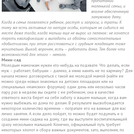
пропитании
маленькой семьи, и
вполне обеспеченную
замужнюю даму.
Когда в семье появляется ребенок, растут и запросы, и траты. К
тому же есть активные по натуре особы, которым не сидится на
месте даже тогда, когда малыш еще не вырос из пеленок: не хочется
терять квалификацию и выпадать из обоймы самостоятельных
«добытчиков», при этом расставаться с грудным младенцем тоже
мучительно. Выход, впрочем, есть – работать дома. Тем более что
возможностей для этого – немало.
Мини-сад
Молодым мамочкам нужен кто-нибудь на подхвате. Что делать, если
муж – работает, бабушки – далеко, а няню нанять не по карману? Для
начала можно договориться с такой же молодой мамой (найти ее
можно среди новых знакомых на детских площадках или на
специальных «мамских» форумах): один день или несколько часов
пару раз в неделю вы сидите с ее ребенком, она в качестве
ответного жеста берет на себя заботу о вашем малыше, когда вам
нужно выбежать из дома по делам. В результате высвобождается
некоторое количество времени – потратьте его на важные для вас
лично занятия. А если дело пойдет, то можно будет подумать и о
создании мини-садика на дому, где вы выступите воспитательницей
сразу нескольких малышей. Конечно, официальный путь требует
некоторых хлопот и сбора важных документов, зато, выполняя, по