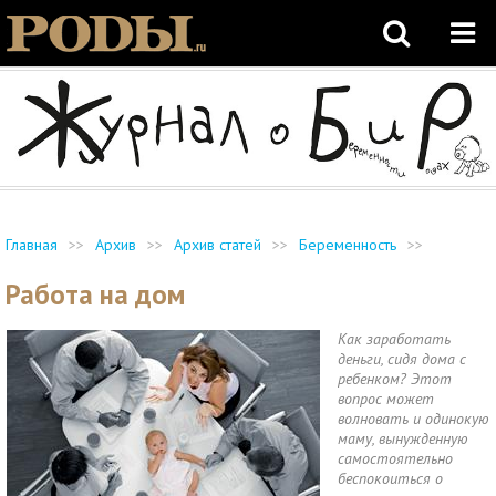
Главная
>>
Архив
>>
Архив статей
>>
Беременность
>>
Работа на дом
Как заработать
деньги, сидя дома с
ребенком? Этот
вопрос может
волновать и одинокую
маму, вынужденную
самостоятельно
беспокоиться о