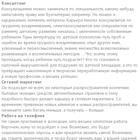
Консалтинг
Консультациями можно заниматься по специальности, какому-нибудь
налоговому праву или бухгалтерии, например. Но можно и
кардинально поменять интересы. Карьера многих консультантов по
грудному вскармливанию, слингоконсультантов или специалистов по
раннему детскому развитию началась с увлеченности собственным
ребенком. Горы литературы по детской психологии, путь проб и
ошибок во время грудного вскармливания, опыт других мам,
усвоенный и переосмысленный, знание множества всевозможных
развивающих и воспитательных методик … Что, всему этому
пропадать, когда ребенок чуть подрастет? Кто-то становится
палочкой-выручалочкой для подружек по детской площадке, а кто-то
превращает накопленную и творчески переработанную информацию
в новую профессию, и весьма успешно.
Сетевой маркетинг
Он подходит не всем, но некоторые распространители косметики,
бытовых моющих средств, автомобильных страховок и тому
подобного быстро делают карьеру в сетевом маркетинге. Со
временем, привлекая новых клиентов и новых распространителей, вы
начинаете сами бегать меньше, а получать – больше.
Работа на телефоне
Не самая престижная и доходная, зато весьма хлопотная работа.
Впрочем, кому-то подойдет и она. Возможно, это будут
социологические опросы, и вам придется звонить самой. Возможно,
вы станете диспетчером, и тогда будут звонить вам, а вашей задачей