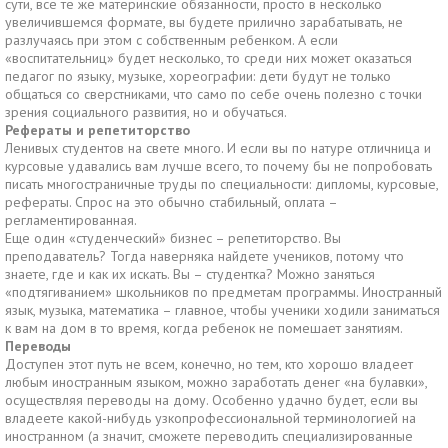
сути, все те же материнские обязанности, просто в несколько
увеличившемся формате, вы будете прилично зарабатывать, не
разлучаясь при этом с собственным ребенком. А если
«воспитательниц» будет несколько, то среди них может оказаться
педагог по языку, музыке, хореографии: дети будут не только
общаться со сверстниками, что само по себе очень полезно с точки
зрения социального развития, но и обучаться.
Рефераты и репетиторство
Ленивых студентов на свете много. И если вы по натуре отличница и
курсовые удавались вам лучше всего, то почему бы не попробовать
писать многостраничные труды по специальности: дипломы, курсовые,
рефераты. Спрос на это обычно стабильный, оплата –
регламентированная.
Еще один «студенческий» бизнес – репетиторство. Вы
преподаватель? Тогда наверняка найдете учеников, потому что
знаете, где и как их искать. Вы – студентка? Можно заняться
«подтягиванием» школьников по предметам программы. Иностранный
язык, музыка, математика – главное, чтобы ученики ходили заниматься
к вам на дом в то время, когда ребенок не помешает занятиям.
Переводы
Доступен этот путь не всем, конечно, но тем, кто хорошо владеет
любым иностранным языком, можно заработать денег «на булавки»,
осуществляя переводы на дому. Особенно удачно будет, если вы
владеете какой-нибудь узкопрофессиональной терминологией на
иностранном (а значит, сможете переводить специализированные