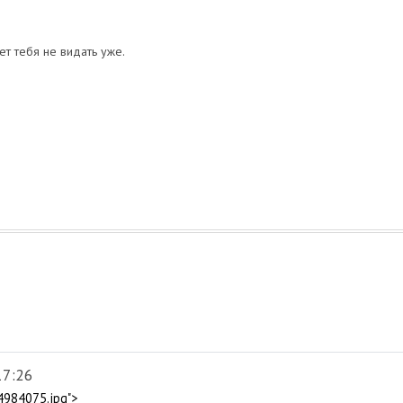
ет тебя не видать уже.
17:26
4984075.jpg">