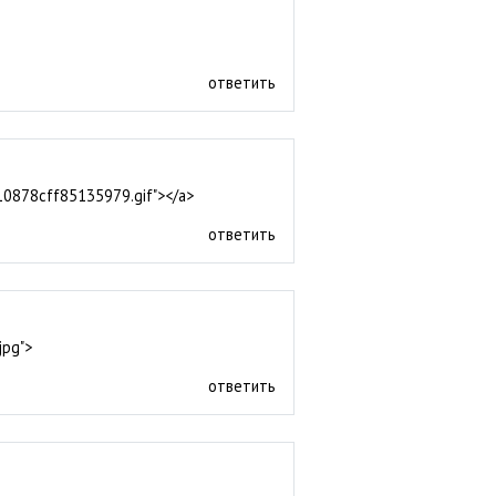
ответить
310878cff85135979.gif"></a>
ответить
jpg">
ответить