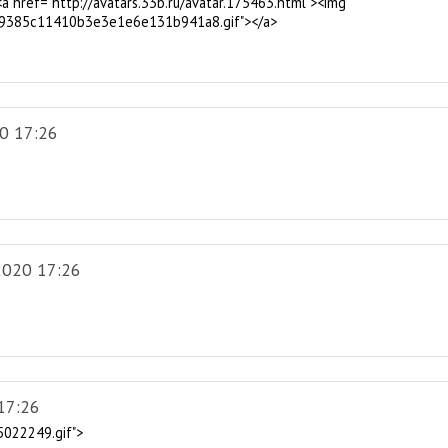
a href="http://avatars.33b.ru/avatar.175463.html"><img
5429385c11410b3e3e1e6e131b941a8.gif"></a>
0 17:26
2020 17:26
17:26
5022249.gif">