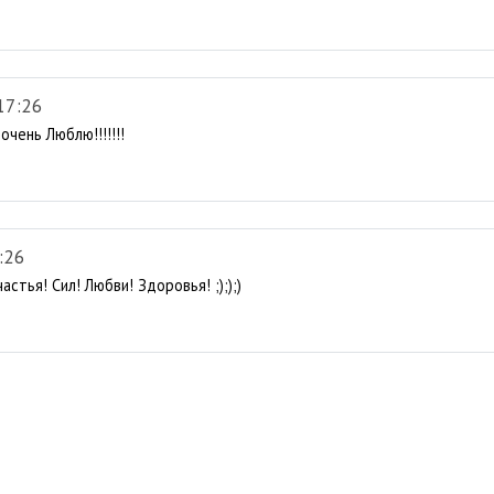
17:26
очень Люблю!!!!!!!
:26
стья! Сил! Любви! Здоровья! ;););)