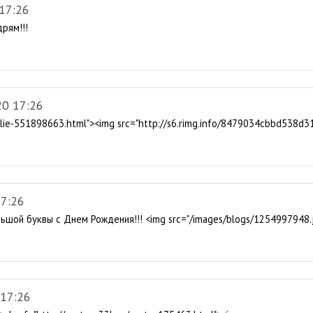
17:26
дрям!!!
20 17:26
/smilie-551898663.html"><img src="http://s6.rimg.info/8479034cbbd538d
7:26
ьшой буквы с Днем Рождения!!! <img src="/images/blogs/1254997948.
 17:26