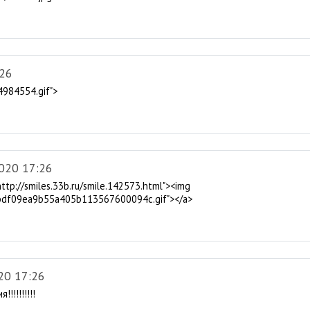
:26
4984554.gif">
020 17:26
"http://smiles.33b.ru/smile.142573.html"><img
eecbdf09ea9b55a405b113567600094c.gif"></a>
20 17:26
!!!!!!!!