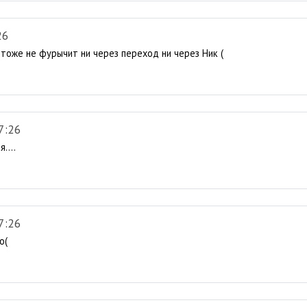
26
 тоже не фурычит ни через переход ни через Ник (
7:26
....
7:26
о(