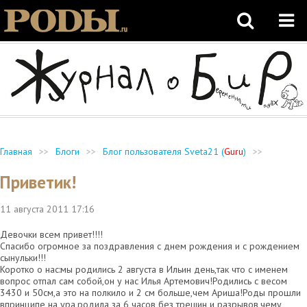
Главная
>>
Блоги
>>
Блог пользователя Sveta21 (
Guru
)
>>
Приветик!
11 августа 2011
17:16
Девочки всем привет!!!!
Спасибо огромное за поздравления с днем рождения и с рождением
сынульки!!!
Коротко о нас:мы родились 2 августа в Ильин день,так что с именем
вопрос отпал сам собой,он у нас Илья Артемович!Родились с весом
3430 и 50см,а это на полкило и 2 см больше,чем Ариша!Роды прошли
впринципе на ура,родила за 6 часов без трещин и разрывов,чему