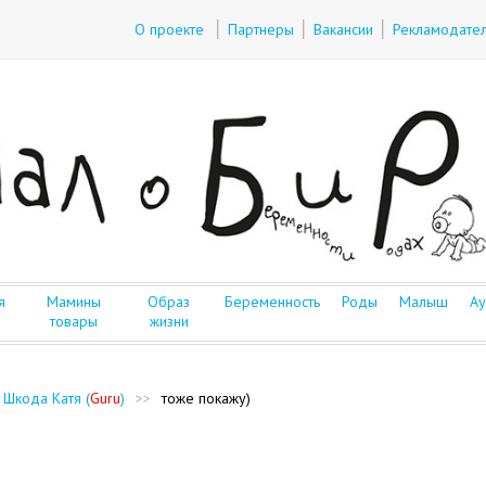
О проекте
Партнеры
Вакансии
Рекламодате
я
Мамины
Образ
Беременность
Роды
Малыш
Ау
товары
жизни
 Шкода Катя (
Guru
)
>>
тоже покажу)