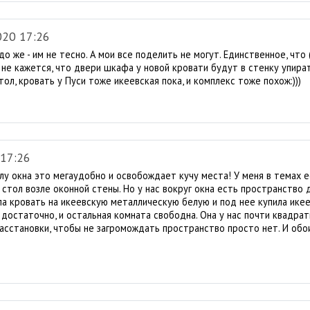
020 17:26
адо же - им не тесно. А мои все поделить не могут. Единственное, что
 не кажется, что двери шкафа у новой кровати будут в стенку упират
стол, кровать у Пуси тоже икеевская пока, и комплекс тоже похож:)))
 17:26
олу окна это мегаудобно и освобождает кучу места! У меня в темах 
 стол возле оконной стены. Но у нас вокруг окна есть пространство 
а кровать на икеевскую металлическую белую и под нее купила икее
достаточно, и остальная комната свободна. Она у нас почти квадратн
асстановки, чтобы не загромождать пространство просто нет. И обои 