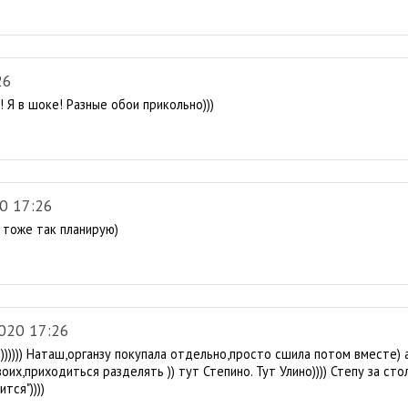
26
 Я в шоке! Разные обои прикольно)))
0 17:26
я тоже так планирую)
020 17:26
))))) Наташ,органзу покупала отдельно,просто сшила потом вместе) а
воих,приходиться разделять )) тут Степино. Тут Улино)))) Степу за ст
тся"))))