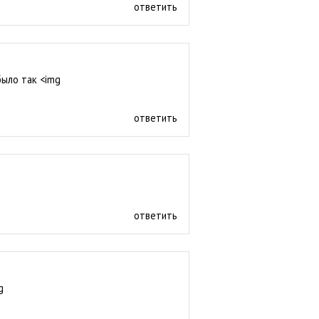
ответить
было так <img
ответить
ответить
g