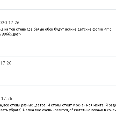
020 17:26
,а на той стене где белые обои будут всякие детские фотки <img
799665.jpg">
 17:26
 17:26
а, все стены разных цветов! И столы стоят у окна - моя мечта! Я ра
вать убрала) А ваша мне очень нравится, обязательно покажи в конеч