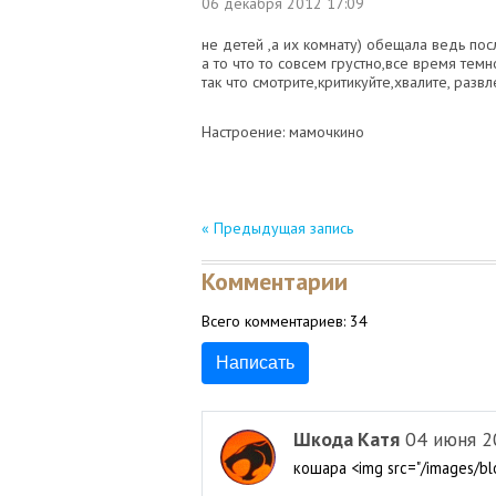
06 декабря 2012
17:09
не детей ,а их комнату) обещала ведь пос
а то что то совсем грустно,все время тем
так что смотрите,критикуйте,хвалите, развле
Настроение: мамочкино
« Предыдущая запись
Комментарии
Всего комментариев:
34
Написать
Шкода Катя
04 июня 2
кошара <img src="/images/b