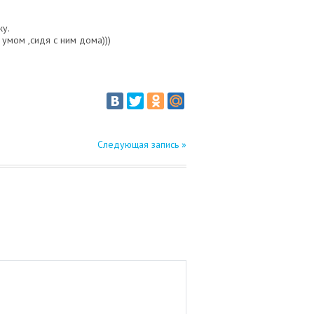
жу.
 умом ,сидя с ним дома)))
Следующая запись »