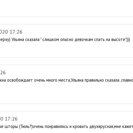
020 17:26
ерху) Ульяна сказала " слишком опасно девочкам спать на высоте")))
:26
кна освобождает очень много места,Ульяна правильно сказала ,главн
0 17:26
ные шторы (Тюль?)очень понравились и кровать двухярусная,мне кажетс