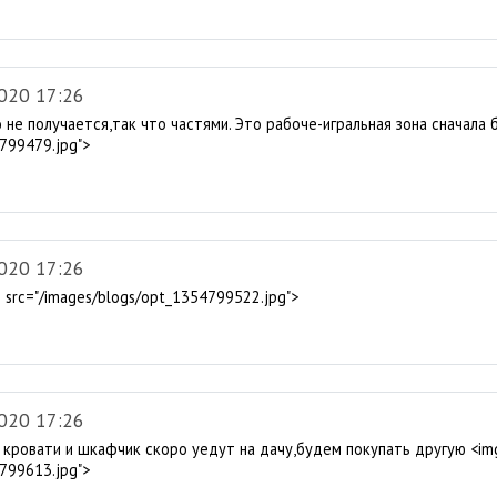
020 17:26
не получается,так что частями. Это рабоче-игральная зона сначала 
799479.jpg">
020 17:26
 src="/images/blogs/opt_1354799522.jpg">
020 17:26
. кровати и шкафчик скоро уедут на дачу,будем покупать другую <im
799613.jpg">