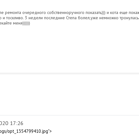
ле ремонта очередного собственноручного показать))) и кота еще пока
но и тоскливо. 3 недели последние Степа болел,уже немножко тронулась
кайте меня))))))
020 17:26
logs/opt_1354799410.jpg">