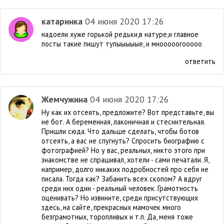
катаринка
04 июня 2020 17:26
надоели хуже горькой редьки,в натуре,и главное
посты такие пишут тупыыыыые, и мнооооогооооо
ответить
Жемчужина
04 июня 2020 17:26
Ну как их отсеять, предложите? Вот представьте, вы
не бот. А беременная, лаконичная и стеснительная.
Пришли сюда. Что дальше сделать, чтобы ботов
отсеять, а вас не спугнуть? Спросить биографию с
фотографией? Но у вас, реальных, никто этого при
знакомстве не спрашивал, хотели - сами печатали. Я,
например, долго никаких подробностей про себя не
писала. Тогда как? Забанить всех скопом? А вдруг
среди них один - реальный человек. Грамотность
оценивать? Но извините, среди присутствующих
здесь, на сайте, прекрасных мамочек много
безграмотных, торопливых и т.п. Да, меня тоже