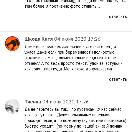
что я бот компьютерный)))) а тогда несмешно было...
тем более, я противник фото ставить...
ответить
Шкода Катя
04 июня 2020 17:26
Даже если человек лаконичен и стеснителен до
ужаса, даже если при беременности полностью
отключился мозг, элементарные вещи никото не
отменял.А то ведь просто текст.Тупой зачастую.Ни
как зовут, ниоткуда .Меня тоже допрашивали)
ответить
Тиенка
04 июня 2020 17:26
Да не парьтесь вы так....по пустякам...У нас сейчас
как-то тут так....Даже нормальные новенькие
приходят если, и то по-моему (ну как мне показалось)
быстро уходят...(по-моему по нашей вине) Я помню
вот первое время - писалось обо всём, и у ерунде