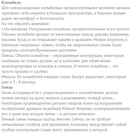
Колыбель
Для новорожденных колыбельки предпочтительнее кроватки: крошки
чувствуют себя неуютно в большом пространстве, а бортики люльки
дарят им комфорт и безопасность.
На что обратить внимание
•
На материал. Натуральная колыбель предпочтительнее всех прочих.
Обычно колыбели делают из качественных пород дерева (например,
массива бука), и не покрывают лаками и красками. Можно встретить и
плетеную «корзинку»: важно, чтобы ее шероховатые стенки были
прикрыты хлопчатобумажными деталями.
Плюсы. Обычно колыбели – передвижные конструкции, некоторые
снабжены не только дугами, но и колесами для облегчения
транспортировки из комнаты в комнату. И потом, колыбель – это
просто красиво и удобно.
Минусы. Из колыбелей малыши очень быстро вырастают, некоторые
уже в 3–4 месяца.
Гамак
Гамак ассоциируется с умиротворением и спокойствием: долгие
летние вечера на даче, мерное раскачивание, полный штиль…
Некоторые производители детских товаров взяли на вооружение
изобретение древних индейцев Южной Америки, усовершенствовали
его и дали ему вторую жизнь – в детских комнатах.
Личный гамак малыша хорош многим. Сейчас он не требует
специальных столбов для крепления, поскольку представляет собой
особую конструкцию (чаще всего деревянную), к которой