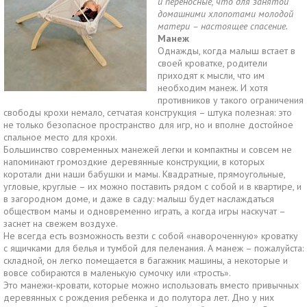
и переносные, что для занятой
домашними хлопотами молодой
матери – настоящее спасение.
Манеж
Однажды, когда малыш встает в
своей кроватке, родители
приходят к мысли, что им
необходим манеж. И хотя
противников у такого ограничения
свободы крохи немало, сетчатая конструкция – штука полезная: это
не только безопасное пространство для игр, но и вполне достойное
спальное место для крохи.
Большинство современных манежей легки и компактны и совсем не
напоминают громоздкие деревянные конструкции, в которых
коротали дни наши бабушки и мамы. Квадратные, прямоугольные,
угловые, круглые – их можно поставить рядом с собой и в квартире, и
в загородном доме, и даже в саду: малыш будет наслаждаться
обществом мамы и одновременно играть, а когда игры наскучат –
заснет на свежем воздухе.
Не всегда есть возможность везти с собой «навороченную» кроватку
с ящичками для белья и тумбой для пеленания. А манеж – пожалуйста:
складной, он легко помещается в багажник машины, а некоторые и
вовсе собираются в маленькую сумочку или «трость».
Это манежи-кровати, которые можно использовать вместо привычных
деревянных с рождения ребенка и до полутора лет. Дно у них