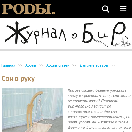
Главная
>>
Архив
>>
Архив статей
>>
Детские товары
>>
Сон в руку
Как же сложно бывает уложить
кроху в кровать. А что, если это и
не кровать вовсе? Палочкой-
выручалочкой зачастую
становятся места для сна,
являющиеся альтернативными, но
очень удобными – каждое в своем
формате. Большинство из них еще