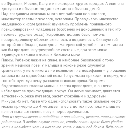
во Франции, Москве, Калуге и некоторых других городах. А еще они
доступны и обычным родителям самых обычных детей.
Над созданием «кокона» много лет работали неонатологи,
кинезиотерапевты, психологи, остеопаты. Проводилось множество
медицинских исследований: изучались проблемы правильного
позиционирования младенцев (особенно недоношенных и тех, кто
перенес трудные роды). Устройство должно было помочь
новорожденному обрести активность и подвижность, близкую той,
которой он обладал, находясь в материнской утробе, – и тем самым
как бы продлить внутриутробное состояние, при этом мягко
адаптируя малыша к жизни в большом мире.
Плюсы. Ребенок лежит на спине, в наиболее безопасной с точки
зрения медиков позе. У малыша в коконе реже случаются
срыгивания, у него никогда не возникнет плагиоцефалия – уплощение
затылка из-за однообразной позы. Тонус мышц приходит в норму, что
способствует лучшему развитию психомоторики. Во время
бодрствования головка малыша слегка приподнята, и он легко
наблюдает за происходящим вокруг. Он легче засыпает, двигается
естественно, реже пугается, растет спокойным и здоровым.
Минусы. Их нет. Разве что один: использовать такое спальное место
можно примерно до 4 месяцев, то есть до тех пор, пока малыш не
начнет пытаться менять позу и переворачиваться.
Что из перечисленного подойдет и пригодится, решать только самим
родителям. В любом случае главное, чтобы спать крохе было удобно –
хоть в колыбели, хоть в шезлонге, хоть у мамы под боком. Ведь спит