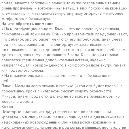
подвешивается собственно гамак. К тому же современные гамаки
очень продуманы и эргономичны: малыш в этих похожих на кармашки
«лежаках» принимает свойственную ему позу эмбриона – наиболее
комфортную и безопасную.
На что обратить внимание
•
На многофункциональность. Гамак – это не просто кусочек ткани,
прикрепленный абы к чему. Обычно производители предусматривают,
что ребенок быстро растет, меняются его потребности. Гамак умеет
под них подстраиваться – например, путем застегивания или
отстегивания некоторых деталей; он может расти вместе с ребенком
до тех пор, пока тому не исполнится 3 года. К некоторым гамакам
полагается специальная дополнительная вставка, надежно
«закрепляющая» новорожденного в комфортной позе внутри гамака
или подвесного кресла.
•
На ограничитель раскачивания. Это важно для безопасности
ребенка.
Плюсы. Малыша легко укачать в гамачке (и сон его будет крепок), а
проснувшись, кроха с интересом сможет озирать окрестности.
Минусы. Гамаки продаются далеко не во всех магазинах и обычно
довольно дороги.
Кокон
Некоторые «матрасики» дадут фору не только полноценным
кроватям, но и специальным медицинским кувезам для выхаживания
недоношенных новорожденных. Они называются «коконами» и
используются сейчас, например, в роддомах и клиниках неонатологии