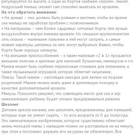
регулируется по высоте, а один из бортов снабжен «лазом». Значит,
подросший малыш сможет сам спокойно вылезать из кроватки.
На что обратить внимание:
•
На днище – оно должно быть ровным и жестким, чтобы во время
сна малыш не заработал проблем с позвоночником.
•
На материалы – чем более «дырявы» сетчатые борта, тем лучше
воздухообмен внутри манежа-кровати. Но слишком крупноячеистая
сеть опасна – маленькие пальчики в ней могут застрять, а самые
ловкие карапузы, цепляясь за нее, могут выбраться. Важно, чтобы
борта были хорошо натянуты.
•
На внешние приспособления – к таким манежам «2 в 1» продаются
внешние полочки и крепежи для мелочей: бутылочки, памперсов и т.п.
Манеж может быть снабжен переносным столиком для пеленания, а
также музыкальной игрушкой, которая облегчит засыпание.
Плюсы. Такой манеж – настоящая находка для легких на подъем
родителей. Манеж можно взять даже в длительную поездку в
качестве дополнительной кровати.
Минусы. Психологи уверяют, что совмещать место для сна и игр
нежелательно: ребенку будет сложно придерживаться режима.
Шезлонг
Детские кресла-качалки, или шезлонги, предназначены для малышей,
которые еще не умеют сидеть, – то есть возраста от 0 до полугода.
Это замечательное изобретение, которое существенно облегчает
жизнь молодой мамы: с малышом можно не расставаться ни на минуту,
при этом и постоянно держать его на руках не обязательно. Все