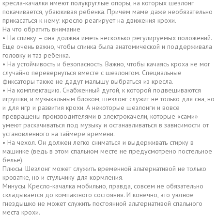
кресла-качалки имеют полукруглые опоры, на которых шезлонг
покачивается, убаюкивая ребенка. Причем маме даже необязательно
прикасаться к нему: кресло реагирует на движения крохи.
На что обратить внимание
•
На спинку – она должна иметь несколько регулируемых положений.
Еще очень важно, чтобы спинка была анатомической и поддерживала
головку и таз ребенка.
•
На устойчивость и безопасность. Важно, чтобы качаясь кроха не мог
случайно перевернуться вместе с шезлонгом. Специальные
фиксаторы также не дадут малышу выбраться из кресла.
•
На комплектацию. Снабженный дугой, к которой подвешиваются
игрушки, и музыкальным блоком, шезлонг служит не только для сна, но
и для игр и развития крохи. А некоторые шезлонги и вовсе
превращены производителями в электрокачели, которые «сами»
умеют раскачиваться под музыку и останавливаться в зависимости от
установленного на таймере времени.
•
На чехол. Он должен легко сниматься и выдерживать стирку в
машинке (ведь в этом спальном месте не предусмотрено постельное
белье).
Плюсы. Шезлонг может служить временной альтернативой не только
кроватке, но и стульчику для кормления.
Минусы. Кресло-качалка мобильно, правда, совсем не обязательно
складывается до компактного состояния. И конечно, это уютное
гнездышко не может служить постоянной альтернативой спального
места крохи.