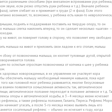
ается различными способами (при внезапном встряхивании рук ребенка,
ом звуке, если резко отпустить руки ребенка и т.д.). Вначале ребенок
аза), затем сгибает их и прижимает к груди (2-я фаза). Если этого
онтанно возникает, то, возможно, у ребенка есть какая-то неврологическ
дмышки, поднять и поддерживая поставить на твердую опору, то он
го малыша слегка наклонить вперед, то он сделает несколько «шагов» —
походки.
 на живот, он повернет голову в сторону, что позволяет ему свободно
жить малыша на живот и приложить свои ладони к его стопам, малыш
м сбоку от позвоночника малыша, он изогнет туловище дугой, открытой
поворачивается голова.
ем по остистым отросткам позвоночника от копчика к шее у ребенка
ком.
 здоровых новорожденных, в их управлении не участвует кора
чтобы обеспечить малышу необходимый минимум навыков, пока идет
 того как головной мозг ребенка развивается, многие безусловные
а взамен появляется осмысленная активность: так, автоматическое
ищи, автоматическое ползание переходит в ползание активное и т.д. Т
лексы опоры и автоматической ходьбы, в 3–4 месяца жизни исчезают
й рефлексы, а также рефлексы ползания, Галанта, Переса. Рефлекс Моро
н начинает угасать, а после 5-го месяца можно выявить лишь его
няется сосательный рефлекс — обычно он исчезает к году, когда