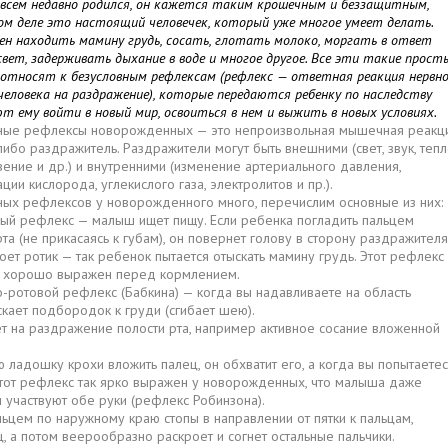
всем недавно родился, он кажется таким крошечным и беззащитным,
ом деле это настоящий человечек, который уже многое умеет делать.
ен находить мамину грудь, сосать, глотать молоко, моргать в ответ
свет, задерживать дыхание в воде и многое другое. Все эти такие прост
 относят к безусловным рефлексам (рефлекс — ответная реакция нервн
еловека на раздражение), которые передаются ребенку по наследству
т ему войти в новый мир, освоиться в нем и выжить в новых условиях.
ные рефлексы новорожденных — это непроизвольная мышечная реакц
либо раздражитель. Раздражители могут быть внешними (свет, звук, тепл
ение и др.) и внутренними (изменение артериального давления,
ции кислорода, углекислого газа, электролитов и пр.).
ных рефлексов у новорожденного много, перечислим основные из них:
вый рефлекс — малыш ищет пищу. Если ребенка погладить пальцем
рта (не прикасаясь к губам), он повернет голову в сторону раздражителя
роет ротик — так ребенок пытается отыскать мамину грудь. Этот рефлекс
 хорошо выражен перед кормлением.
-ротовой рефлекс (Бабкина) — когда вы надавливаете на область
скает подбородок к груди (сгибает шею).
ет на раздражение полости рта, например активное сосание вложенной
 ладошку крохи вложить палец, он обхватит его, а когда вы попытаетес
Этот рефлекс так ярко выражен у новорожденных, что малыша даже
 участвуют обе руки (рефлекс Робинзона).
льцем по наружному краю стопы в направлении от пятки к пальцам,
, а потом веерообразно раскроет и согнет остальные пальчики.