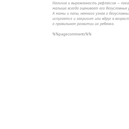
Наличие и выраженность рефлексов — пока
малыша всегда оценивает его безусловные 
А мамы и папы, немного узнав о безусловны
испугается и закричит или вдруг в возрас
о правильном развитии их ребенка.
%%pagecomments%%
Клиники и
Люди
Редакционна
роддома
кухня
©2003 - 2026
"Роды.ру" - журнал о беременности, рода