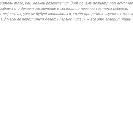
затель того, как малыш развивается. Вот почему педиатр при осмотре
рефлексы и делает заключение о состоянии нервной системы ребенка.
х рефлексах, уже не будут волноваться, когда при резких звуках их мал
те 2 месяцев перестанет делать первые «шаги» — все это говорит лишь
я
Мамины
Образ
Беременность
Роды
Малыш
Ау
товары
жизни
х и малыше.