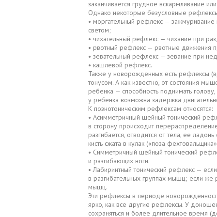
заканчивается грудное вскармливание или
Однако некоторые безусловные рефлексы с
• моргательный рефлекс — зажмуривание г
светом;
• чихательный рефлекс — чихание при раз
• рвотный рефлекс — рвотные движения пр
• зевательный рефлекс — зевание при нед
• кашлевой рефлекс.
Также у новорожденных есть рефлексы (в
тонусом. А как известно, от состояния мы
ребенка — способность поднимать голову, с
у ребенка возможна задержка двигательно
К познотоническим рефлексам относятся:
• Асимметричный шейный тонический рефле
в сторону происходит перераспределение 
разгибается, отводится от тела, ее ладонь
кисть сжата в кулак («поза фехтовальщика»
• Симметричный шейный тонический рефл
и разгибающих ноги.
• Лабиринтный тонический рефлекс — если
в разгибательных группах мышц; если же 
мышц.
Эти рефлексы в периоде новорожденности
ярко, как все другие рефлексы. У донош
сохраняться и более длительное время (д