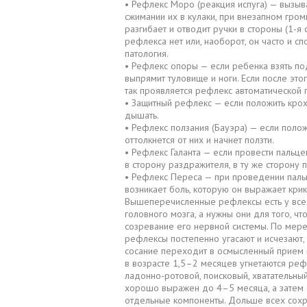
• Рефлекс Моро (реакция испуга) — вызыв
сжимании их в кулаки, при внезапном громк
разгибает и отводит ручки в стороны (1-я ф
рефлекса нет или, наоборот, он часто и сп
патология.
• Рефлекс опоры — если ребенка взять по
выпрямит туловище и ноги. Если после это
так проявляется рефлекс автоматической 
• Защитный рефлекс — если положить кроху
дышать.
• Рефлекс ползания (Бауэра) — если поло
оттолкнется от них и начнет ползти.
• Рефлекс Галанта — если провести пальце
в сторону раздражителя, в ту же сторону 
• Рефлекс Переса — при проведении пальц
возникает боль, которую он выражает кри
Вышеперечисленные рефлексы есть у всех
головного мозга, а нужны они для того, 
созревание его нервной системы. По мере
рефлексы постепенно угасают и исчезают, 
сосание переходит в осмысленный прием п
в возрасте 1,5–2 месяцев угнетаются реф
ладонно-ротовой, поисковый, хватательны
хорошо выражен до 4–5 месяца, а затем о
отдельные компоненты. Дольше всех сохра