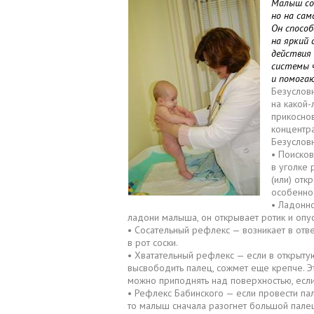
Малыш со
но на сам
Он способ
на яркий 
действия
системы ч
и помогаю
Безуслов
на какой-
прикоснов
концентра
Безуслов
• Поиско
в уголке 
(или) отк
особенно
• Ладонно
ладони малыша, он открывает ротик и опу
• Сосательный рефлекс — возникает в отв
в рот соски.
• Хватательный рефлекс — если в открытую
высвободить палец, сожмет еще крепче. 
можно приподнять над поверхностью, если
• Рефлекс Бабинского — если провести па
то малыш сначала разогнет большой палец