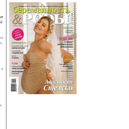
ые
ой
ия
о,
 и
ь