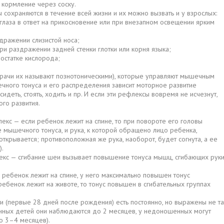
 кормление через соску.
охраняются в течение всей жизни и их можно вызвать и у взрослых:
лаза в ответ на прикосновение или при внезапном освещении ярким
дражении слизистой носа;
и раздражении задней стенки глотки или корня языка;
остатке кислорода;
рачи их называют познотоническими), которые управляют мышечным
шечного тонуса и его распределения зависит моторное развитие
идеть, стоять, ходить и пр. И если эти рефлексы вовремя не исчезнут,
го развития.
кс — если ребенок лежит на спине, то при повороте его головы
мышечного тонуса, и рука, к которой обращено лицо ребенка,
 открывается; противоположная же рука, наоборот, будет согнута, а ее
).
екс — сгибание шеи вызывает повышение тонуса мышц, сгибающих рук
 ребенок лежит на спине, у него максимально повышен тонус
ребенок лежит на животе, то тонус повышен в сгибательных группах
 (первые 28 дней после рождения) есть постоянно, но выражены не та
енных детей они наблюдаются до 2 месяцев, у недоношенных могут
о 3–4 месяцев).