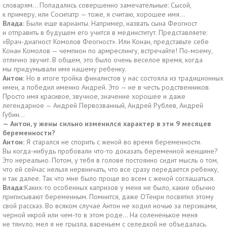
словарям… Попадались совершенно замечательные: Сысой,
к примеру, или Сосипатр — тоже, я считаю, хорошее имя…
Влада:
Были еще варианты. Например, назвать сына Феогност
и отправить в будущем его учится в мединститут. Представляете:
«Врач-диагност Комолов Феогност». Или Конан, представьте себе
Конан Комолов — чемпион по армреслингу, встречайте! По-моему,
отлично звучит. В общем, это было очень веселое время, когда
мы придумывали имя нашему ребенку.
Антон:
Но в итоге тройка финалистов у нас состояла из традиционных
имен, а победил именно Андрей. Это — не в честь родственников.
Просто имя красивое, звучное, значение хорошее и даже
легендарное — Андрей Первозванный, Андрей Рублев, Андрей
Губин…
— Антон, у жены сильно изменился характер в эти 9 месяцев
беременности?
Антон:
Я старался не спорить с женой во время беременности.
Вы когда-нибудь пробовали что-то доказать беременной женщине?
Это нереально. Потом, у тебя в голове постоянно сидит мысль о том,
что ей сейчас нельзя нервничать, что все сразу передается ребенку,
и так далее. Так что мне было проще во всем с женой соглашаться.
Влада:
Каких-то особенных капризов у меня не было, какие обычно
приписывают беременным. Помнится, даже О’Генри посвятил этому
свой рассказ. Во всяком случае Антон не ходил ночью за персиками,
черной икрой или чем-то в этом роде… На солененькое меня
не тянуло, мел я не грызла, вареньем с селедкой не объедалась.