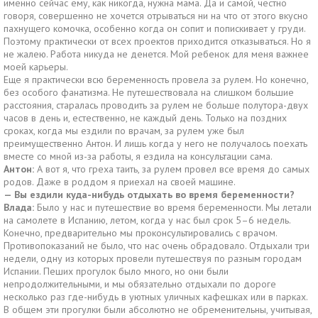
именно сейчас ему, как никогда, нужна мама. Да и самой, честно
говоря, совершенно не хочется отрываться ни на что от этого вкусно
пахнущего комочка, особенно когда он сопит и попискивает у груди.
Поэтому практически от всех проектов приходится отказываться. Но я
не жалею. Работа никуда не денется. Мой ребенок для меня важнее
моей карьеры.
Еще я практически всю беременность провела за рулем. Но конечно,
без особого фанатизма. Не путешествовала на слишком большие
расстояния, старалась проводить за рулем не больше полутора-двух
часов в день и, естественно, не каждый день. Только на поздних
сроках, когда мы ездили по врачам, за рулем уже был
преимущественно Антон. И лишь когда у него не получалось поехать
вместе со мной из-за работы, я ездила на консультации сама.
Антон:
А вот я, что греха таить, за рулем провел все время до самых
родов. Даже в роддом я приехал на своей машине.
— Вы ездили куда-нибудь отдыхать во время беременности?
Влада:
Было у нас и путешествие во время беременности. Мы летали
на самолете в Испанию, летом, когда у нас был срок 5–6 недель.
Конечно, предварительно мы проконсультировались с врачом.
Противопоказаний не было, что нас очень обрадовало. Отдыхали три
недели, одну из которых провели путешествуя по разным городам
Испании. Пеших прогулок было много, но они были
непродолжительными, и мы обязательно отдыхали по дороге
несколько раз где-нибудь в уютных уличных кафешках или в парках.
В общем эти прогулки были абсолютно не обременительны, учитывая,