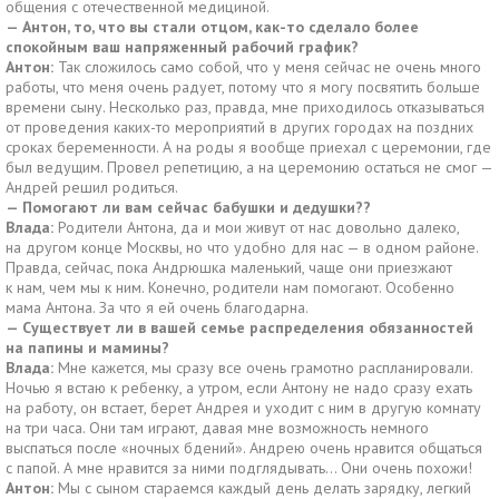
общения с отечественной медициной.
— Антон, то, что вы стали отцом, как-то сделало более
спокойным ваш напряженный рабочий график?
Антон:
Так сложилось само собой, что у меня сейчас не очень много
работы, что меня очень радует, потому что я могу посвятить больше
времени сыну. Несколько раз, правда, мне приходилось отказываться
от проведения каких-то мероприятий в других городах на поздних
сроках беременности. А на роды я вообще приехал с церемонии, где
был ведущим. Провел репетицию, а на церемонию остаться не смог —
Андрей решил родиться.
— Помогают ли вам сейчас бабушки и дедушки??
Влада:
Родители Антона, да и мои живут от нас довольно далеко,
на другом конце Москвы, но что удобно для нас — в одном районе.
Правда, сейчас, пока Андрюшка маленький, чаще они приезжают
к нам, чем мы к ним. Конечно, родители нам помогают. Особенно
мама Антона. За что я ей очень благодарна.
— Существует ли в вашей семье распределения обязанностей
на папины и мамины?
Влада:
Мне кажется, мы сразу все очень грамотно распланировали.
Ночью я встаю к ребенку, а утром, если Антону не надо сразу ехать
на работу, он встает, берет Андрея и уходит с ним в другую комнату
на три часа. Они там играют, давая мне возможность немного
выспаться после «ночных бдений». Андрею очень нравится общаться
с папой. А мне нравится за ними подглядывать… Они очень похожи!
Антон:
Мы с сыном стараемся каждый день делать зарядку, легкий