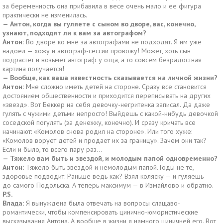
за беременность она прибавила в весе очень мало и ее фигура
практически не изменилась.
— Антон, когда вы гуляете с сыном во дворе, вас, конечно,
узнают, подходят ли к вам за автографом?
Антон:
Во дворе ко мне за автографами не подходят. Я им уже
надоел — хожу и автограф-сессии провожу! Может, хоть сын
подрастет и возьмет автограф у отца, а то совсем безрадостная
картина получается!
— Вообще, как ваша известность сказывается на личной жизни?
Антон:
Мне сложно иметь детей на стороне. Сразу все становится
достоянием общественности и приходится переписывать на других
«звезд». Вот Беккер на себя девочку-негритенка записал. Да даже
гулять с чужими детьми непросто! Выйдешь с какой-нибудь девочкой
соседской погулять (за денежку, конечно). И сразу кричать все
начинают: «Комолов снова родил на стороне». Или того хуже:
«Комолов ворует детей и продает их за границу». Зачем они так?
Если и было, то всего пару раз…
— Тяжело вам быть и звездой, и молодым папой одновременно?
Антон:
Тяжело быть звездой и немолодым папой. Годы не те,
здоровье подводит. Раньше ведь как? Взял коляску — и гуляешь
до самого Подольска. А теперь максимум — в Измайлово и обратно.
P.S.
Влада:
Я вынуждена была отвечать на вопросы слащаво-
романтически, чтобы компенсировать цинично-юмористические
высказывания Антона. А вообще в жизни я намного циничней его. Вот