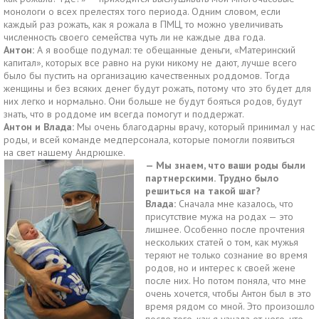
монологи о всех прелестях того периода. Одним словом, если
каждый раз рожать, как я рожала в ПМЦ, то можно увеличивать
численность своего семейства чуть ли не каждые два года.
Антон:
А я вообще подумал: те обещанные деньги, «Материнский
капитал», которых все равно на руки никому не дают, лучше всего
было бы пустить на организацию качественных роддомов. Тогда
женщины и без всяких денег будут рожать, потому что это будет для
них легко и нормально. Они больше не будут бояться родов, будут
знать, что в роддоме им всегда помогут и поддержат.
Антон и Влада:
Мы очень благодарны врачу, который принимал у нас
роды, и всей команде медперсонала, которые помогли появиться
на свет нашему Андрюшке.
— Мы знаем, что ваши роды были
партнерскими. Трудно было
решиться на такой шаг?
Влада:
Сначала мне казалось, что
присутствие мужа на родах — это
лишнее. Особенно после прочтения
нескольких статей о том, как мужья
теряют не только сознание во время
родов, но и интерес к своей жене
после них. Но потом поняла, что мне
очень хочется, чтобы Антон был в это
время рядом со мной. Это произошло