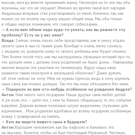
массаж, иногда вместе принимаем ванну. Несмотря на то что мы оба
мужчины, нас это не смущает. Именно во время такой вот зарядки
Андрюшка впервые стал разговаривать со мной. Конечно, так, как
может, но по-моему мы сразу нашли общий язык. Мы оба только
в общих чертах понимаем, что говорит собеседник.
— А если вам обоим надо куда-то уехать, как вы решаете эту
проблему? Есть ли у вас няня?
Влада:
Сейчас очень плохо себе представляю, как я смогу отдать
своего сына в чьи-то чужие руки. Вообще я очень легко схожусь
с людьми, но доверить кому-то своего ребенка мне будет сложно.
Тем более после того, как мы наслушались страшных историй про то,
что делали няни с детьми, пока родителей не было дома… Наверняка
многие видели эти ужастики по телевизору. Вдруг наша няня
окажется таким монстром в ангельской оболочке? Даже думать
об этом сейчас не хочу. Мне не нужны стрессы, ведь я хочу кормить
сына сама, как можно дольше. Так что мы пока обходимся без няни.
— Подарили ли вам что-нибудь особенное на рождение Андрея?
Антон:
Нам много чего подарили. Наши друзья сами любят детей.
А уж если это — дети тех, с кем ты близко общаешься, то это событие
вдвойне. Дарили всякие полезные штуки: видеоняни, стульчики для
кормления… Мои родители вдобавок ко всему подарили особенную
ложку с гравировкой на память.
— Кем вы видите вашего сына в будущем?
Антон:
Хорошим человеком, как бы пафосно и банально это
ни звучало. Хочется, чтобы он был Настоящим Мужчиной. Честным,