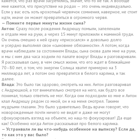
кажется, что раз врачи засуетились, значит, что-то не так. А вообще
мне кажется, что присутствие на родах — это очень индивидуально.
Если у вас есть хоть крохотный червячок сомнения, наверное, не стоит
идти, иначе он может превратиться в огромного червя.
— Помните первые минуты жизни сына?
Антон:
Сразу после рождения Андрюшу помыли, запеленали
и отдали мне на руки, а через 15 минут приложили к маминой груди.
Он очень смешно к ней сразу «присосался» и довольно долго
и усердно выполнял свои «сыновние обязанности». А потом, когда
врачи наблюдали за состоянием Влады, сына снова дали мне на руки,
и мы с ним два часа ходили по палате вокруг Влады и разговаривали.
Я рассказывал сыну, в чем смысл жизни, что его ждет в ближайшие
70–80 лет, о том, что энергии Солнца хватит примерно на 3
миллиарда лет, а потом оно превратится в белого карлика, и так
далее.
Влада:
Это было так здорово, смотреть на них. Антон разговаривал
с Андрюшкой, а тот внимательно смотрел на него, как будто все
понимал, только ответить не мог. Когда они подходили ко мне и Антон
клал Андрюшу рядом со мной, он и на меня смотрел. Такими
мудрыми глазами. Это было удивительно. Ведь врачи говорят, что
новорожденные почти ничего не видят и даже не могут
сфокусировать взгляд на объекте, но наш-то фокусировал! Да еще
как! Особенно когда Антон рассказывал про белого карлика.
— Устраивали ли вы что-нибудь особенное на выписку? Если да,
то как это у вас было?