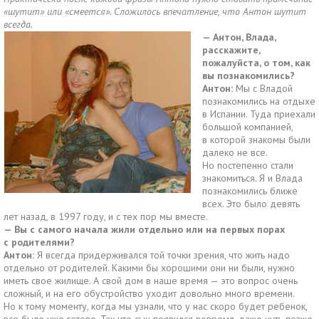
«шутит» или «смеется». Сложилось впечатление, что Антон шутит
всегда.
— Антон, Влада,
расскажите,
пожалуйста, о том, как
вы познакомились?
Антон:
Мы с Владой
познакомились на отдыхе
в Испании. Туда приехали
большой компанией,
в которой знакомы были
далеко не все.
Но постепенно стали
знакомиться. Я и Влада
познакомились ближе
всех. Это было девять
лет назад, в 1997 году, и с тех пор мы вместе.
— Вы с самого начала жили отдельно или на первых порах
с родителями?
Антон:
Я всегда придерживался той точки зрения, что жить надо
отдельно от родителей. Какими бы хорошими они ни были, нужно
иметь свое жилище. А свой дом в наше время — это вопрос очень
сложный, и на его обустройство уходит довольно много времени.
Но к тому моменту, когда мы узнали, что у нас скоро будет ребенок,