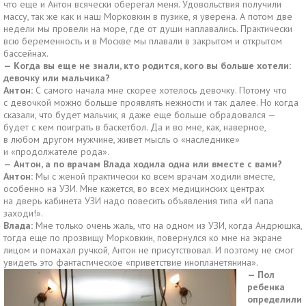
что еще и Антон всячески оберегал меня. Удовольствия получили
массу, так же как и наш Морковкин в пузике, я уверена. А потом две
недели мы провели на море, где от души наплавались. Практически
всю беременность и в Москве мы плавали в закрытом и открытом
бассейнах.
— Когда вы еще не знали, кто родится, кого вы больше хотели:
девочку или мальчика?
Антон:
С самого начала мне скорее хотелось девочку. Потому что
с девочкой можно больше проявлять нежности и так далее. Но когда
сказали, что будет мальчик, я даже еще больше обрадовался —
будет с кем поиграть в баскетбол. Да и во мне, как, наверное,
в любом другом мужчине, живет мысль о «наследнике»
и «продолжателе рода».
— Антон, а по врачам Влада ходила одна или вместе с вами?
Антон:
Мы с женой практически ко всем врачам ходили вместе,
особенно на УЗИ. Мне кажется, во всех медицинских центрах
на дверь кабинета УЗИ надо повесить объявления типа «И папа
заходи!».
Влада:
Мне только очень жаль, что на одном из УЗИ, когда Андрюшка,
тогда еще по прозвищу Морковкин, повернулся ко мне на экране
лицом и помахал ручкой, Антон не присутствовал. И поэтому не смог
увидеть это фантастическое «приветствие инопланетянина».
— Пол
ребенка
определили