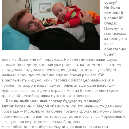
сразу?
Не было
сомнений
у врачей?
Влада:
Почему-то
мне сначала
казалось, что
у нас
обязательно
будет
девочка. Даже имя ей придумала. Но таким именем наши друзья
назвали свою дочку, которая уже родилась на тот момент, поэтому
я подумала-подумала и решила, ну да ладно, тогда пусть будет
мальчик. Антон действительно еще во время раннего УЗИ
в расплывчатых кружочках и палочках разглядел мальчика. А я
поняла, что скоро в нашей семье появится еще один настоящий
мужчина, лишь после демонстрации мне на более позднем сроке
красочной, четкой картинки мужского достоинства.
— Как вы выбирали имя своему будущему малышу?
Антон:
Когда мы с Владой убедились, что это мальчик, то дали ему
прозвище — Морковкин. На более поздних сроках его можно было
переименовать, но нам не хотелось. Так он и был у нас Морковкиным,
пока уже после рождения не стал Андреем.
Мы вообще долго выбирали ему имя, лазили по всяким там