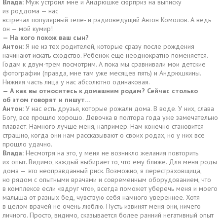
Влада:
Муж устроил мне и Андрюшке сюрприз на выписку
из роддома — нас
встречал популярный теле- и радиоведущий Антон Комолов. А ведь
он — мой кумир!
— На кого похож ваш сын?
Антон:
Я не из тех родителей, которые сразу после рождения
начинают искать сходство. Ребенок еще неоднократно поменяется.
Годам к двум-трем посмотрим. А пока мы сравнивали мои детские
фотографии (правда, мне там уже месяцев пять) и Андрюшкины.
Нижняя часть лица у нас абсолютно одинаковая.
— А как вы относитесь к домашним родам? Сейчас столько
об этом говорят и пишут…
Антон:
У нас есть друзья, которые рожали дома. В воде. У них, слава
Богу, все прошло хорошо. Девочка в полтора года уже замечательно
плавает. Намного лучше меня, например. Нам конечно становится
страшно, когда они нам рассказывают о своих родах, но у них все
прошло удачно.
Влада:
Несмотря на это, у меня не возникло желания повторить
их опыт. Видимо, каждый выбирает то, что ему ближе. Для меня роды
дома — это неоправданный риск. Возможно, я перестраховщица,
но рядом с опытными врачами и современным оборудованием, что
в комплексе если «вдруг что», всегда поможет уберечь меня и моего
малыша от разных бед, чувствую себя намного увереннее. Хотя
в целом врачей не очень люблю. Пусть извинят меня они, ничего
личного. Просто, видимо, сказывается более ранний негативный опыт