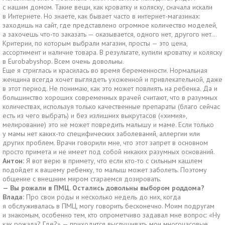
с нашим домом. Такие вещи, как кроватку и коляску, сначала искали
в Интернете. Но знаете, как бывает часто в интернет-магазинах:
заходишь на сайт, где представлено огромное количество моделей,
а захочешь что-то заказать — оказывается, одного нет, другого нет…
Критерии, по которым выбрали магазин, просты — это цена,
ассортимент и наличие товара. В результате, купили кроватку и коляску
в Eurobabyshop. Всем очень довольны.
Еще я стриглась и красилась во время беременности. Нормальная
женщина всегда хочет выглядеть ухоженной и привлекательной, даже
в этот период. Не понимаю, как это может повлиять на ребенка. Да и
большинство хороших современных врачей считают, что в разумных
количествах, используя только качественные препараты (благо сейчас
есть из чего выбрать) и без излишних выкрутасов («химия»,
мелирование) это не может повредить малышу и маме. Если только
у мамы нет каких-то специфических заболеваний, аллергии или
других проблем. Врачи говорили мне, что этот запрет в основном
просто примета и не имеет под собой никаких разумных оснований.
Антон:
Я вот верю в примету, что если кто-то с сильным кашлем
подойдет к вашему ребенку, то малыш может заболеть. Поэтому
общение с внешним миром стараемся дозировать.
— Вы рожали в ПМЦ. Остались довольны выбором роддома?
Влада:
Про свои роды и несколько недель до них, когда
я обслуживалась в ПМЦ, могу говорить бесконечно. Моим подругам
и знакомым, особенно тем, кто опрометчиво задавал мне вопрос: «Ну
как рожала? Где?» — приходится выслушивать мои многочасовые