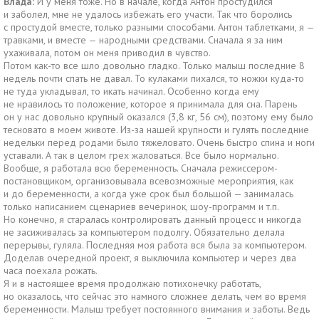
Влада:
И у меня тоже. Но в начале, когда Антон простудился
и заболел, мне не удалось избежать его участи. Так что боролись
с простудой вместе, только разными способами. Антон таблетками, я —
травками, и вместе — народными средствами. Сначала я за ним
ухаживала, потом он меня приводил в чувство.
Потом как-то все шло довольно гладко. Только малыш последние 8
недель почти спать не давал. То кулаками пихался, то ножки куда-то
не туда укладывал, то икать начинал. Особенно когда ему
не нравилось то положение, которое я принимала для сна. Парень
он у нас довольно крупный оказался (3,8 кг, 56 см), поэтому ему было
тесновато в моем животе. Из-за нашей крупности и гулять последние
недельки перед родами было тяжеловато. Очень быстро спина и ноги
уставали. А так в целом грех жаловаться. Все было нормально.
Вообще, я работала всю беременность. Сначала режиссером-
постановщиком, организовывала всевозможные мероприятия, как
и до беременности, а когда уже срок был большой — занималась
только написанием сценариев вечеринок, шоу-программ и т.п.
Но конечно, я старалась контролировать данный процесс и никогда
не засиживалась за компьютером подолгу. Обязательно делала
перерывы, гуляла. Последняя моя работа вся была за компьютером.
Доделав очередной проект, я выключила компьютер и через два
часа поехала рожать.
Я и в настоящее время продолжаю потихонечку работать,
но оказалось, что сейчас это намного сложнее делать, чем во время
беременности. Малыш требует постоянного внимания и заботы. Ведь