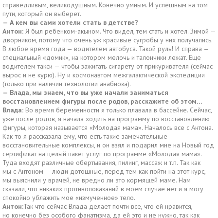
справедливым, великодушным. Конечно умным. И успешным на том
пути, который он выберет.
— А кем вы сами хотели стать в детстве?
Антон:
Я был ребенком-акыном. Что видел, тем стать и хотел. Зимой —
дворником, потому что очень уж красивые сугробы у них получались.
В любое время года — водителем автобуса. Такой руль! И справа —
специальный «домик», на котором мелочь и талончики лежат. Еще
водителем такси — чтобы зажигать сигарету от прикуривателя (сейчас
вырос и не курю). Ну и космонавтом межгалактической экспедиции
(только при наличии технологии анабиоза).
— Влада, мы знаем, что вы уже начали заниматься
восстановлением фигуры после родов, расскажите об этом…
Влада:
Во время беременности я только плавала в бассейне. Сейчас,
уже после родов, я начала ходить на программу по восстановлению
фигуры, которая называется «Молодая мама». Началось все с Антона.
Как-то я рассказала ему, что есть такие замечательные
восстановительные комплексы, и он взял и подарил мне на Новый год
сертификат на целый пакет услуг по программе «Молодая мама».
Туда входят различные обертывания, пилинг, массаж и т.п. Так как
мы с Антоном — люди дотошные, перед тем как пойти на этот курс,
мы выяснили у врачей, не вредно ли это кормящей маме. Нам
сказали, что никаких противопоказаний в моем случае нет и я могу
спокойно ублажить мое «измученное» тело.
Антон:
Так что сейчас Влада делает почти все, что ей нравится,
но конечно без особого фанатизма, да ей это и не нужно, так как