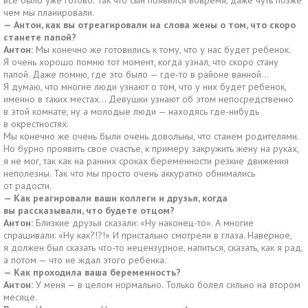
все было уже готово. Так что сын появился вовремя, даже чуть позже
чем мы планировали.
— Антон, как вы отреагировали на слова жены о том, что скоро
станете папой?
Антон:
Мы конечно же готовились к тому, что у нас будет ребенок.
Я очень хорошо помню тот момент, когда узнал, что скоро стану
папой. Даже помню, где это было — где-то в районе ванной…
Я думаю, что многие люди узнают о том, что у них будет ребенок,
именно в таких местах… Девушки узнают об этом непосредственно
в этой комнате, ну а молодые люди — находясь где-нибудь
в окрестностях.
Мы конечно же очень были очень довольны, что станем родителями.
Но бурно проявить свое счастье, к примеру закружить жену на руках,
я не мог, так как на ранних сроках беременности резкие движения
неполезны. Так что мы просто очень аккуратно обнимались
от радости.
— Как реагировали ваши коллеги и друзья, когда
вы рассказывали, что будете отцом?
Антон:
Близкие друзья сказали: «Ну наконец-то». А многие
спрашивали: «Ну как?!?!» И пристально смотрели в глаза. Наверное,
я должен был сказать что-то нецензурное, напиться, сказать, как я рад,
а потом — что не ждал этого ребенка.
— Как проходила ваша беременность?
Антон:
У меня — в целом нормально. Только болел сильно на втором
месяце.