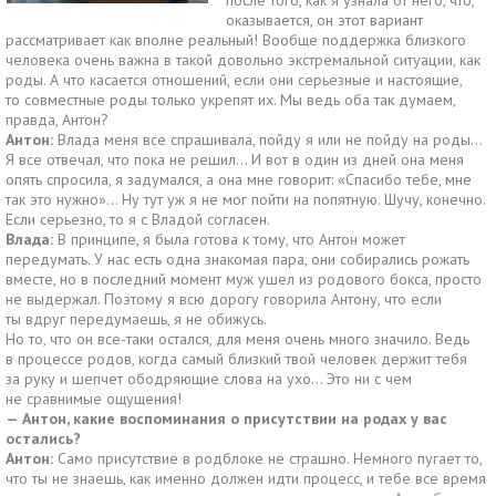
после того, как я узнала от него, что,
оказывается, он этот вариант
рассматривает как вполне реальный! Вообще поддержка близкого
человека очень важна в такой довольно экстремальной ситуации, как
роды. А что касается отношений, если они серьезные и настоящие,
то совместные роды только укрепят их. Мы ведь оба так думаем,
правда, Антон?
Антон:
Влада меня все спрашивала, пойду я или не пойду на роды…
Я все отвечал, что пока не решил… И вот в один из дней она меня
опять спросила, я задумался, а она мне говорит: «Спасибо тебе, мне
так это нужно»… Ну тут уж я не мог пойти на попятную. Шучу, конечно.
Если серьезно, то я с Владой согласен.
Влада:
В принципе, я была готова к тому, что Антон может
передумать. У нас есть одна знакомая пара, они собирались рожать
вместе, но в последний момент муж ушел из родового бокса, просто
не выдержал. Поэтому я всю дорогу говорила Антону, что если
ты вдруг передумаешь, я не обижусь.
Но то, что он все-таки остался, для меня очень много значило. Ведь
в процессе родов, когда самый близкий твой человек держит тебя
за руку и шепчет ободряющие слова на ухо… Это ни с чем
не сравнимые ощущения!
— Антон, какие воспоминания о присутствии на родах у вас
остались?
Антон:
Само присутствие в родблоке не страшно. Немного пугает то,
что ты не знаешь, как именно должен идти процесс, и тебе все время