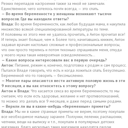
Резких перепадов настроения также за мной не замечали.
Единственное, чего хотелось почти всегда, — это спать.
— Во время беременности у женщины возникают тысячи
вопросов. Где вы находили ответы?
Влада:
Во время беременности, как любая будущая мама, я накупила
множество всякой специализированной литературы по теме.
И половины из этого мне не удалось прочитать, а Антон прочитал все!
И теперь знает больше, чем я. Более того, начитавшись книжек, Антон
задавал врачам настолько сложные и профессиональные вопросы,
что они просто терялись и потом тихонько спрашивали меня, откуда
у моего мужа такая невероятная осведомленность…
— Какие вопросы интересовали вас в первую очередь?
Антон:
Питание, режим и, конечно, подготовка к родам и сам процесс.
Пытался Владе говорить, что есть и когда ложиться спать. Безуспешно.
Беременной что-то говорить — бессмысленно.
— Многие пары опасаются вести активную половую жизнь в эти
9 месяцев, а вы как относитесь к этому вопросу?
Антон и Влада:
Что касается секса во время беременности, то мы
считаем, что если есть здоровье, желание и нет противопоказаний,
то можно это делать все 9 месяцев, и даже перед самыми родами.
— Верили ли вы в какие-нибудь «беременные» приметы?
Влада:
Мы ни в какие странные приметы не верим, поэтому покупали
все необходимое малышу заранее. Ползунки, пеленки, распашонки,
чепчики, вещи на выписку и т.п., покупали в популярных детских
магазинах, благо несколько таких магазинов находятся рядом