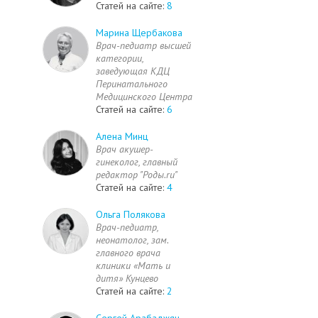
Статей на сайте:
8
Марина Щербакова
Врач-педиатр высшей
категории,
заведующая КДЦ
Перинатального
Медицинского Центра
Статей на сайте:
6
Алена Минц
Врач акушер-
гинеколог, главный
редактор "Роды.ru"
Статей на сайте:
4
Ольга Полякова
Врач-педиатр,
неонатолог, зам.
главного врача
клиники «Мать и
дитя» Кунцево
Статей на сайте:
2
Сергей Арабаджян