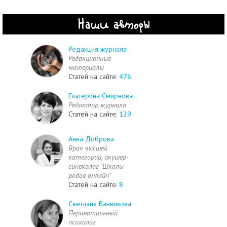
Наши авторы
Редакция журнала
Редакционные
материалы
Статей на сайте:
476
Екатерина Смирнова
Редактор журнала
Статей на сайте:
129
Анна Доброва
Врач высшей
категории, акушер-
гинеколог "Школы
родов онлайн"
Статей на сайте:
8
Светлана Банникова
Перинатальный
психолог