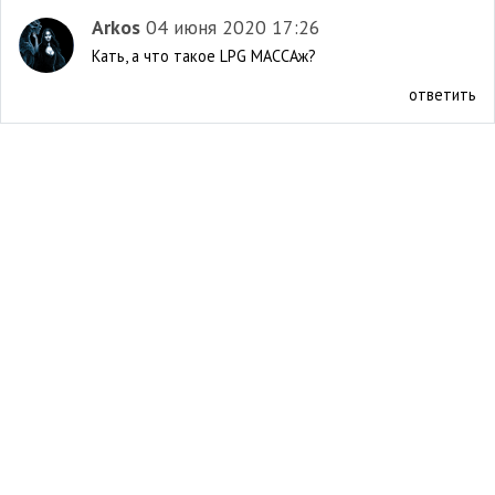
Arkos
04 июня 2020 17:26
Кать, а что такое LPG МАССАж?
ответить
©2003 - 2026
"Роды.ру" - журнал о беременности, родах и
малыше.
Сайт разработан в
A4-
Информация для покупателей
Site