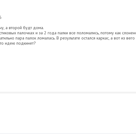
6
чу, а второй будт дома.
стиковых палочках и за 2 года палки все поломались, потому как слоне
тнльно пара палок ломалась. В результате остался каркас, а вот из вег
то идею подкинет?