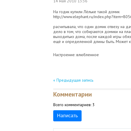
14 мая 2010
13:36
На годик купили Лёльке такой домик
http://www.elephant.ru/index.php?item=805
расчитывала, что один домик отвезу на да
дело в том, что собираются домики на пла
выходитьиз дома, после каждой игры обяза
ещё и определенной длины быть. Может к
Настроение: влюбленное
« Предыдущая запись
Комментарии
Всего комментариев:
3
Написать