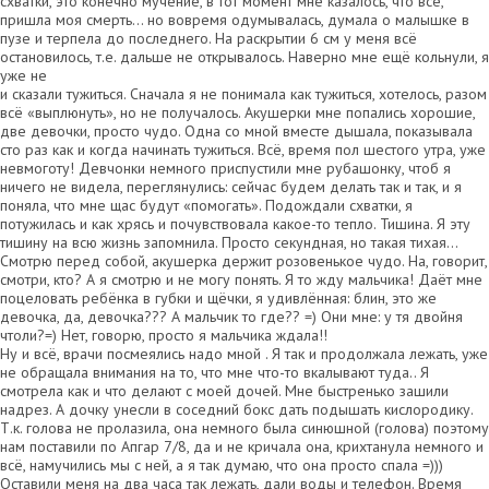
схватки, это конечно мучение, в тот момент мне казалось, что всё,
пришла моя смерть… но вовремя одумывалась, думала о малышке в
пузе и терпела до последнего. На раскрытии 6 см у меня всё
остановилось, т.е. дальше не открывалось. Наверно мне ещё кольнули, я
уже не
и сказали тужиться. Сначала я не понимала как тужиться, хотелось, разом
всё «выплюнуть», но не получалось. Акушерки мне попались хорошие,
две девочки, просто чудо. Одна со мной вместе дышала, показывала
сто раз как и когда начинать тужиться. Всё, время пол шестого утра, уже
невмоготу! Девчонки немного приспустили мне рубашонку, чтоб я
ничего не видела, переглянулись: сейчас будем делать так и так, и я
поняла, что мне щас будут «помогать». Подождали схватки, я
потужилась и как хрясь и почувствовала какое-то тепло. Тишина. Я эту
тишину на всю жизнь запомнила. Просто секундная, но такая тихая…
Смотрю перед собой, акушерка держит розовенькое чудо. На, говорит,
смотри, кто? А я смотрю и не могу понять. Я то жду мальчика! Даёт мне
поцеловать ребёнка в губки и щёчки, я удивлённая: блин, это же
девочка, да, девочка??? А мальчик то где?? =) Они мне: у тя двойня
чтоли?=) Нет, говорю, просто я мальчика ждала!!
Ну и всё, врачи посмеялись надо мной . Я так и продолжала лежать, уже
не обращала внимания на то, что мне что-то вкалывают туда.. Я
смотрела как и что делают с моей дочей. Мне быстренько зашили
надрез. А дочку унесли в соседний бокс дать подышать кислородику.
Т.к. голова не пролазила, она немного была синюшной (голова) поэтому
нам поставили по Апгар 7/8, да и не кричала она, крихтанула немного и
всё, намучились мы с ней, а я так думаю, что она просто спала =)))
Оставили меня на два часа так лежать, дали воды и телефон. Время