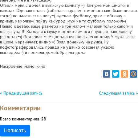
завернули её в какашках=)
Отвели меня с дочей в выписную комнату =) Там уже мои шмотки в
пакетах. Одеваю штаны (собирала заранее самое что мне было велико
тогда) не налазиют на попу=( одеваю футболку, прям в обтяжку в
притык, мамочки=( пойду как урод, муж не ту футболку положил=(
Пальто одеваю, ваще размера на три мало=( Налезли только сапоги и
шапка, ура!!!! Вышла я к мужу и родителям вся опухшая, наполовину
раздетая=)) Подарили мне цветы, а няньки вынесли дочу. У мужа глаза
в шоке, нервничает, видно =) Взял доченьку на ручки. Ну
пофотографировались, правда не удачно совсем (я ужасно
выглядела=) и поехали домой. Ура, мы дома!
Настроение: мамочкино
« Предыдущая запись
Следующая запись »
Комментарии
Всего комментариев:
28
Написать