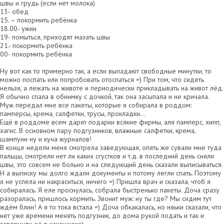
швы и грудь (если нет молока)
13- обед
15. – покормить ребёнка
18.00- ужин
19- помыться, приходят мазать швы
21.- покормить ребёнка
00- покормить ребёнка
Ну вот как то примерно так, а если выпадают свободные минутки, то
можно поспать или попробовать отоспаться =) При том, что сидеть
нельзя, а лежать на животе и периодически прикладывать на живот лёд.
Я обычно спала в обнимку с дочкой, так она засыпала и не кричала.
Муж передал мне все пакеты, которые я собирала в роддом:
памперсы, крема, салфетки, трусы, прокладки…
Ещё в роддоме всем дарят подарки всякие фирмы, аля памперс, хипп,
хагис. В основном пару подгузников, влажные салфетки, крема,
шампуни ну и куча журналов!
В конце недели меня смотрела заведующая, опять же сували мне туда
пальцы, смотрели нет ли каких сгустков и т.д. в последний день сняли
швы, это совсем не больно и на следующий день сказали выписываться.
Н а выписку мы долго ждали документы и потому легли спать. Поэтому
я не успела ни накраситься, ничего =) Пришла врач и сказала, чтоб я
собиралась. Я еле проснулась, собрала быстренько пакеты. Доча сразу
разоралась, пришлось кормить. Звонит муж: ну ты где? Мы сидим тут
ждём блин! А я то тока встала =) Доча обкакалась, но няьки сказали, что
нет уже времени менять подгузник, до дома рукой подать и так и