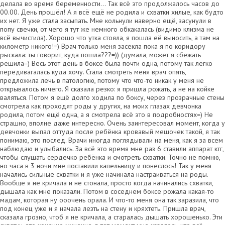
делала во время беременности… Так всё это продолжалось часов до
00.00. День прошёл! А я всё ещё не родила и схватки хилые, как будто
их нет. Я уже стала засыпать. Мне кольнули наверно ещё, засунули в
попу свечки, от чего я тут же немного обкакалась (видимо клизма не
всё вычистила). Хорошо что утка стояла, я пошла её выносить, а там на
километр никого!=) Врач только меня засекла пока я по коридору
рыскала: ты говорит, куда пошла???=)) (думала, может я сбежать
решила=) Весь этот день в боксе была почти одна, потому так легко
передивагалась куда хочу. Стала смотреть меня врач опять,
предложила лечь в патологию, потому что что-то никак у меня не
открывалось ничего. Я сказала резко: я пришла рожать, а не на койке
валяться. Потом я ещё долго ходила по боксу, через прозрачные стены
смотрела как проходят роды у других, на моих глазах девчонка
родила, потом ещё одна, а я смотрела всё это в подробностях=) Не
страшно, вполне даже интересно. Очень заинтересовал момент, когда у
девчонки выпал оттуда после ребёнка кровавый мешочек такой, я так
понимаю, это послед. Врачи иногда поглядывали на меня, как я за всем
наблюдаю и улыбались. За всё это время мне раз 6 ставили аппарат ктг,
чтобы слушать сердечко ребёнка и смотреть схватки. Точно не помню,
но часа в 3 ночи мне поставили капельницу и понеслось! Так у меня
начались сильные схватки и я уже начинала настраиваться на роды.
Вообще я не кричала и не стонала, просто когда начинались схватки,
дышала как мне показали. Потом в соседнем боксе рожала какая-то
мадам, которая ну ооочень орала. И что-то меня она так заразила, что
под конец уже и я начала лезть на стену и кряхтеть. Пришла врач,
сказала грозно, чтоб я не кричала, а старалась дышать хорошенько. Эти