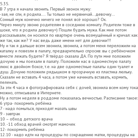
5.35.
В 7 утра я начала звонить. Первый звонок мужу:
-зая, не спи, я родила…. Ты только не нервничай…девочку…
Сонный муж конечно ничего не понял: всё хорошо? Ок.
Через минуту звоню родителям в соседнюю комнату. Родители тоже в
шоке, что я родила девочку=) Пошли будить мужа. Как мне потом
рассказывали, он носился по квартире очень возмущённый и кричал: как
же так, как же? У нас ведь даже имени нет для девочки!!!
Ну и так я дальше всем звонила, звонила, а потом меня переложили на
каталку и повезли в палату, предварительно спросив: вы с ребёночком
вместе лежать будете? Я твёрдо сказала ДА. По пути мне положили
дочуню и мы поехали в палату. Положили нас в одноместную палату
люкс в двойном боксе, т.е. на две одноместные палаты один туалет и
душ. Дочуню положили рядышком в прозрачную из пластика люльку.
Сказали не вставать 4 часа, а потом уже начинать вставать, кормить,
пеленать.
За эти 4 часа я фотографировала себя с дочей, звонила всем кому тока
можно, отписывала в Интернете.
Ну а потом неделя в роддоме показалась вечностью. Расписание такое:
6 утра- покормить ребёнка
7 - надо помыться, приходят мазать швы
9 - завтрак
10 – обход детского врача
10. -11 обход врачей смотрят мамочек
12- покормить ребёнка
12.10 - надо идти на процедуры по сокращению матки, процедуры на