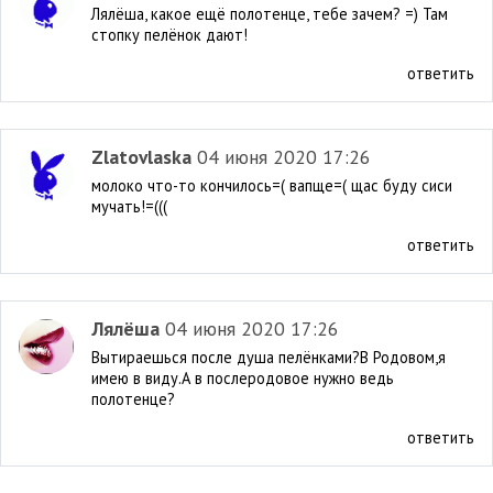
Лялёша, какое ещё полотенце, тебе зачем? =) Там
стопку пелёнок дают!
ответить
Zlatovlaska
04 июня 2020 17:26
молоко что-то кончилось=( вапще=( щас буду сиси
мучать!=(((
ответить
Лялёша
04 июня 2020 17:26
Вытираешься после душа пелёнками?В Родовом,я
имею в виду.А в послеродовое нужно ведь
полотенце?
ответить