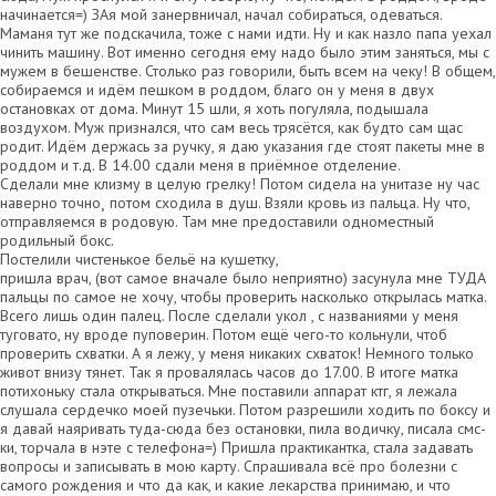
начинается=) ЗАя мой занервничал, начал собираться, одеваться.
Маманя тут же подскачила, тоже с нами идти. Ну и как назло папа уехал
чинить машину. Вот именно сегодня ему надо было этим заняться, мы с
мужем в бешенстве. Столько раз говорили, быть всем на чеку! В общем,
собираемся и идём пешком в роддом, благо он у меня в двух
остановках от дома. Минут 15 шли, я хоть погуляла, подышала
воздухом. Муж признался, что сам весь трясётся, как будто сам щас
родит. Идём держась за ручку, я даю указания где стоят пакеты мне в
роддом и т.д. В 14.00 сдали меня в приёмное отделение.
Сделали мне клизму в целую грелку! Потом сидела на унитазе ну час
наверно точно¸ потом сходила в душ. Взяли кровь из пальца. Ну что,
отправляемся в родовую. Там мне предоставили одноместный
родильный бокс.
Постелили чистенькое бельё на кушетку,
пришла врач, (вот самое вначале было неприятно) засунула мне ТУДА
пальцы по самое не хочу, чтобы проверить насколько открылась матка.
Всего лишь один палец. После сделали укол , с названиями у меня
туговато, ну вроде пуповерин. Потом ещё чего-то кольнули, чтоб
проверить схватки. А я лежу, у меня никаких схваток! Немного только
живот внизу тянет. Так я провалялась часов до 17.00. В итоге матка
потихоньку стала открываться. Мне поставили аппарат ктг, я лежала
слушала сердечко моей пузечьки. Потом разрешили ходить по боксу и
я давай наяривать туда-сюда без остановки, пила водичку, писала смс-
ки, торчала в нэте с телефона=) Пришла практикантка, стала задавать
вопросы и записывать в мою карту. Спрашивала всё про болезни с
самого рождения и что да как, и какие лекарства принимаю, и что