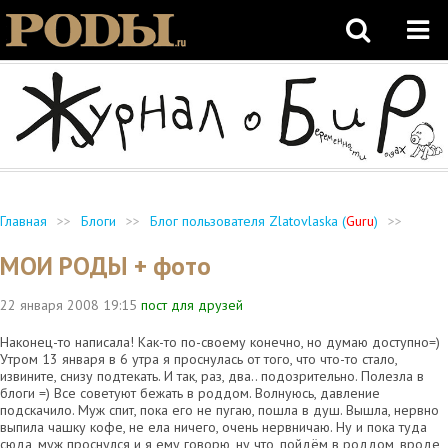
Главная
>>
Блоги
>>
Блог пользователя Zlatovlaska (
Guru
)
>>
МОИ РОДЫ + фото
22 января 2008
19:15
пост для друзей
Наконец-то написала! Как-то по-своему конечно, но думаю доступно=)
Утром 13 января в 6 утра я проснулась от того, что что-то стало,
извините, снизу подтекать. И так, раз, два.. подозрительно. Полезла в
блоги =) Все советуют бежать в роддом. Волнуюсь, давление
подскачило. Муж спит, пока его не пугаю, пошла в душ. Вышла, нервно
выпила чашку кофе, не ела ничего, очень нервничаю. Ну и пока туда
сюда, муж проснулся и я ему говорю, ну что, пойдём в роддом, вроде