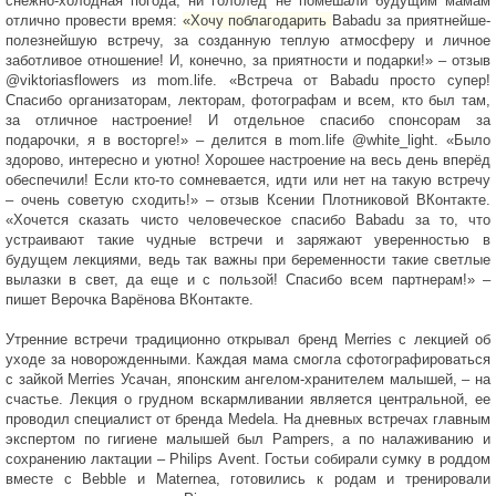
снежно-холодная погода, ни гололед не помешали будущим мамам
отлично провести время:
«Хочу поблагодарить
Babadu
за приятнейше-
полезнейшую встречу, за созданную теплую атмосферу и личное
заботливое отношение! И, конечно, за приятности и подарки!» – отзыв
@viktoriasflowers из mom.life. «Встреча от
Babadu
просто супер!
Спасибо организаторам, лекторам, фотографам и всем, кто был там,
за отличное настроение! И отдельное спасибо спонсорам за
подарочки, я в восторге!» – делится в mom.life @white_light. «Было
здорово, интересно и уютно! Хорошее настроение на весь день вперёд
обеспечили!
Е
сли кто-то сомневается, идти или нет на такую встречу
– очень советую сходить!» – отзыв Ксении Плотниковой ВКонтакте.
«Хочется сказать чисто человеческое спасибо
Babadu
за то, что
устраивают такие чудные встречи и заряжают уверенностью в
будущем лекциями, ведь так важны при беременности такие светлые
вылазки в свет, да еще и с пользой! Спасибо всем партнерам!» –
пишет Верочка Варёнова ВКонтакте.
Утренние встречи традиционно открывал бренд
Merries
с лекцией об
уходе за новорожденными. Каждая мама смогла сфотографироваться
с зайкой
Merries
Усачан, японским ангелом-хранителем малышей, – на
счастье. Лекция о грудном вскармливании является центральной, ее
проводил специалист от бренда
Medela
. На дневных встречах главным
экспертом по гигиене малышей был
Pampers
, а по налаживанию и
сохранению лактации –
Philips
Avent
. Гостьи собирали сумку в роддом
вместе с
Bebble
и
Maternea
, готовились к родам и тренировали