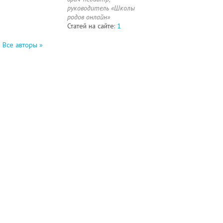
руководитель «Школы
родов онлайн»
Статей на сайте:
1
Все авторы »
©2003 - 2026
"Роды.ру" - журнал о беременности, родах и
малыше.
Сайт разработан в
A4-
Информация для покупателей
Site