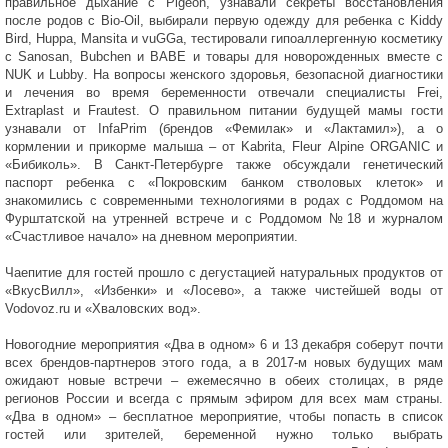
правильное дыхание с
Pigeon
, узнавали секреты восстановления
после родов с
Bio
-
Oil
, выбирали первую одежду для ребенка с
Kiddy
Bird
,
Huppa
,
Mansita
и
vuGGa
, тестировали гипоаллергенную косметику
с
Sanosan
,
Bubchen
и
BABE
и товары для новорожденных вместе с
NUK
и
Lubby
. На вопросы женского здоровья, безопасной диагностики
и лечения во время беременности отвечали специалисты
Frei
,
Extraplast
и
Frautest
. О правильном питании будущей мамы гости
узнавали от
InfaPrim
(брендов «Фемилак» и «Лактамил»), а о
кормлении и прикорме малыша – от
Kabrita
,
Fleur
Alpine
ORGANIC
и
«Бибиколь». В Санкт-Петербурге также обсуждали генетический
паспорт ребенка с «Покровским банком стволовых клеток» и
знакомились с современными технологиями в родах с Роддомом на
Фурштатской на утренней встрече и с Роддомом №18 и журналом
«Счастливое начало» на дневном мероприятии.
Чаепитие для гостей прошло с дегустацией натуральных продуктов от
«ВкусВилл», «Избенки» и «Лосево», а также чистейшей воды от
Vodovoz
.
ru
и «Хваловских вод».
Новогодние мероприятия «Два в одном» 6 и 13 декабря соберут почти
всех брендов-партнеров этого года, а в 2017-м новых будущих мам
ожидают новые встречи – ежемесячно в обеих столицах, в ряде
регионов России и всегда с прямым эфиром для всех мам страны.
«Два в одном» – бесплатное мероприятие, чтобы попасть в список
гостей или зрителей, беременной нужно только выбрать