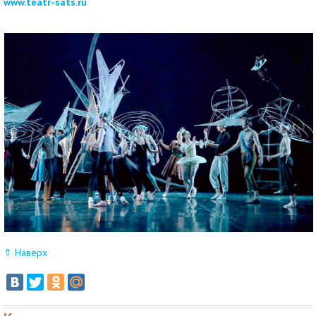
www.teatr-sats.ru
⇑ Наверх