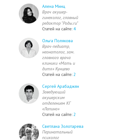
Алена Минц
Врач акушер-
гинеколог, главный
редактор "Роды.ru"
Статей на сайте:
4
Ольга Полякова
Врач-педиатр,
неонатолог, зам.
главного врача
клиники «Мать и
дитя» Кунцево
Статей на сайте:
2
Сергей Арабаджян
Заведующий
акушерским
отделением КГ
«Лапино»
Статей на сайте:
2
Светлана Золотарева
Перинатальный
психолог