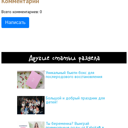
Комментарии
Всего комментариев:
0
Написать
Другие статьи раздела
Уникальный бьюти-бокс для
послеродового восстановления
Большой и добрый праздник для
детей!
Ты беременна? Выиграй
премиальные роды от Kabrita® в