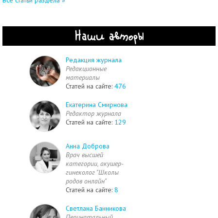
Наши авторы
Редакция журнала
Редакционные
материалы
Статей на сайте:
476
Екатерина Смирнова
Редактор журнала
Статей на сайте:
129
Анна Доброва
Врач высшей
категории, акушер-
гинеколог "Школы
родов онлайн"
Статей на сайте:
8
Светлана Банникова
Перинатальный