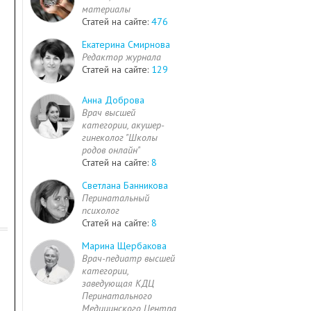
материалы
Статей на сайте:
476
Екатерина Смирнова
Редактор журнала
Статей на сайте:
129
Анна Доброва
Врач высшей
категории, акушер-
гинеколог "Школы
родов онлайн"
Статей на сайте:
8
Светлана Банникова
Перинатальный
психолог
Статей на сайте:
8
Марина Щербакова
Врач-педиатр высшей
категории,
заведующая КДЦ
Перинатального
Медицинского Центра