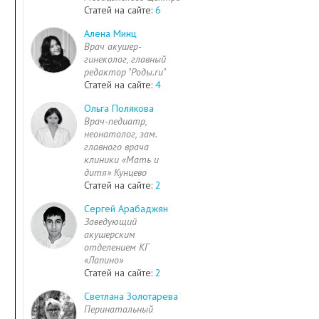
Статей на сайте:
6
Алена Минц
Врач акушер-
гинеколог, главный
редактор "Роды.ru"
Статей на сайте:
4
Ольга Полякова
Врач-педиатр,
неонатолог, зам.
главного врача
клиники «Мать и
дитя» Кунцево
Статей на сайте:
2
Сергей Арабаджян
Заведующий
акушерским
отделением КГ
«Лапино»
Статей на сайте:
2
Светлана Золотарева
Перинатальный