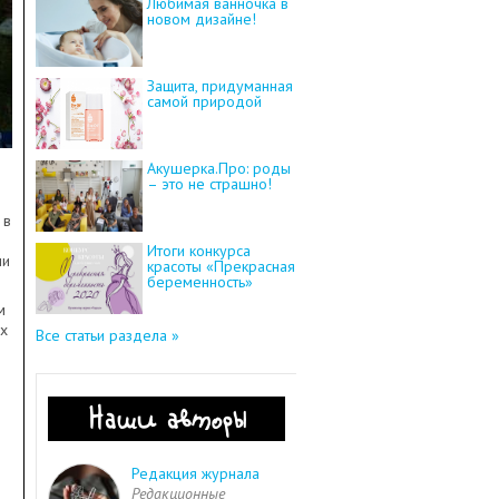
Любимая ванночка в
новом дизайне!
Защита, придуманная
самой природой
Акушерка.Про: роды
– это не страшно!
 в
Итоги конкурса
ми
красоты «Прекрасная
беременность»
м
ых
Все статьи раздела »
Наши авторы
Редакция журнала
Редакционные