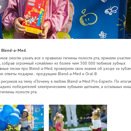
 Blend-a-Med
.
ов смогли узнать все о правилах гигиены полости рта, приняли участие
, собрав огромный «смайлик» из более чем 300 000 тюбиков зубных
авные песни про Blend-a-Med, проверили свои знания об уходе за зуба
ые ответы подарки - продукцию Blend-a-Med и Oral-B.
х рисунков на тему «Почему я люблю Blend-a-Med Pro-Expert». По итога
радило победителей электрическими зубными щетками, а остальных юн
гигиены полости рта.