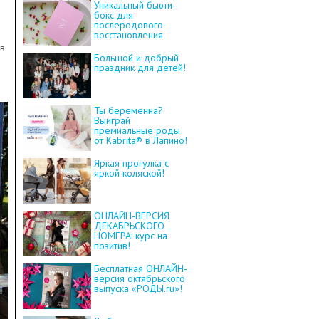
Уникальный бьюти-
бокс для
послеродового
ы
восстановления
 в
Большой и добрый
праздник для детей!
Ты беременна?
Выиграй
премиальные роды
от Kabrita® в Лапино!
Яркая прогулка с
яркой коляской!
ОНЛАЙН-ВЕРСИЯ
ДЕКАБРЬСКОГО
НОМЕРА: курс на
позитив!
Бесплатная ОНЛАЙН-
версия октябрьского
выпуска «РОДЫ.ru»!