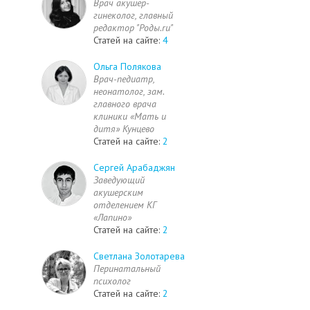
Врач акушер-
гинеколог, главный
редактор "Роды.ru"
Статей на сайте:
4
Ольга Полякова
Врач-педиатр,
неонатолог, зам.
главного врача
клиники «Мать и
дитя» Кунцево
Статей на сайте:
2
Сергей Арабаджян
Заведующий
акушерским
отделением КГ
«Лапино»
Статей на сайте:
2
Светлана Золотарева
Перинатальный
психолог
Статей на сайте:
2