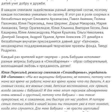
детей учит добру и дружбе.
В каждом спектакле задействован разный актерский состав, поэтому
каждая постановка уникальна по-своему. В этот раз в роли озорных и
беззаботных внучат: Елизавета Арзамасова, Павел Акимкин, Полина
Пахомова, Юлия Пересильд, Анна Шерлинг, Дарья Макарова, Мария
Аниканова, Тимур Орагвелидзе, Юлия Хлынина, Виктория Гиссен, Лика
Каширина, Юлия Александрова, Мария Крылова, Ольга Николаева,
Дмитрий Захаров, Андрей Удалов, Артем Алексеев. 23 декабря к
беззаботным внучатам присоединится давний друг «Галчонка»,
неоднократно поддерживающий творческие проекты фонда, Тимур
Родригез.
Каждый раз зрителей ждет сюрприз – роль Бабушки исполняют
разные актрисы. Бабушка в «СтихоВаренье» – образ собирательный,
воплощающий любовь и преданность детям!
Юлия Пересильд, режиссер спектакля «СтихоВаренье», учредитель
БФ «Галчонок»:
«Мы все выращены бабушками, не мамами, потому что
мама все время на работе, маме все время нужно что-то делать. А все
главные сказки, все важные слова, детские воспоминания, как правило,
всегда связаны с бабушкой! И для меня этот персонаж одновременно
очень нежный и грустный, потому что бабушки – они такие
прекрасные, но, к сожалению, они быстро от нас уходят. И потерю
самых теплых людей в нашей жизни мы понимаем уже в тот момент,
когда это случается. Для меня Бабушка – не просто шутливый