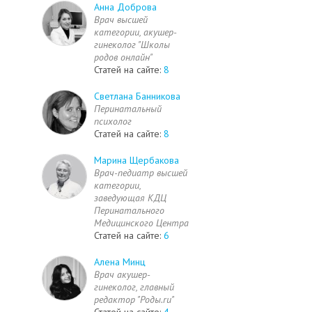
Анна Доброва
Врач высшей
категории, акушер-
гинеколог "Школы
родов онлайн"
Статей на сайте:
8
Светлана Банникова
Перинатальный
психолог
Статей на сайте:
8
Марина Щербакова
Врач-педиатр высшей
категории,
заведующая КДЦ
Перинатального
Медицинского Центра
Статей на сайте:
6
Алена Минц
Врач акушер-
гинеколог, главный
редактор "Роды.ru"
Статей на сайте:
4