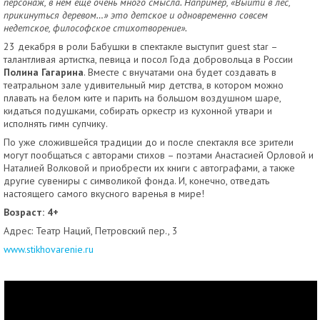
персонаж, в нем еще очень много смысла. Например, «Выйти в лес,
прикинуться деревом…» это детское и одновременно совсем
недетское, философское стихотворение».
23 декабря в роли Бабушки в спектакле выступит guest star –
талантливая артистка, певица и посол Года добровольца в России
Полина Гагарина
. Вместе с внучатами она будет создавать в
театральном зале удивительный мир детства, в котором можно
плавать на белом ките и парить на большом воздушном шаре,
кидаться подушками, собирать оркестр из кухонной утвари и
исполнять гимн супчику.
По уже сложившейся традиции до и после спектакля все зрители
могут пообщаться с авторами стихов – поэтами Анастасией Орловой и
Наталией Волковой и приобрести их книги с автографами, а также
другие сувениры с символикой фонда. И, конечно, отведать
настоящего самого вкусного варенья в мире!
Возраст: 4+
Адрес: Театр Наций, Петровский пер., 3
www.stikhovarenie.ru