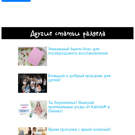
Другие статьи раздела
Уникальный бьюти-бокс для
послеродового восстановления
Большой и добрый праздник для
детей!
Ты беременна? Выиграй
премиальные роды от Kabrita® в
Лапино!
Яркая прогулка с яркой коляской!