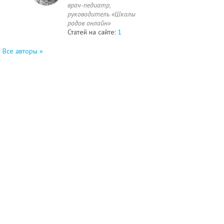
врач-педиатр,
руководитель «Школы
родов онлайн»
Статей на сайте:
1
Все авторы »
©2003 - 2026
"Роды.ру" - журнал о беременности, родах и
малыше.
Сайт разработан в
A4-
Информация для покупателей
Site