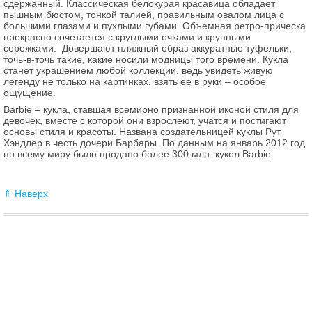
сдержанный. Классическая белокурая красавица обладает
пышным бюстом, тонкой талией, правильным овалом лица с
большими глазами и пухлыми губами. Объемная ретро-прическа
прекрасно сочетается с круглыми очками и крупными
сережками. Довершают пляжный образ аккуратные туфельки,
точь-в-точь такие, какие носили модницы того времени. Кукла
станет украшением любой коллекции, ведь увидеть живую
легенду не только на картинках, взять ее в руки – особое
ощущение.
Barbie – кукла, ставшая всемирно признанной иконой стиля для
девочек, вместе с которой они взрослеют, учатся и постигают
основы стиля и красоты. Названа создательницей куклы Рут
Хэндлер в честь дочери Барбары. По данным на январь 2012 год
по всему миру было продано более 300 млн. кукол Barbie.
⇑ Наверх