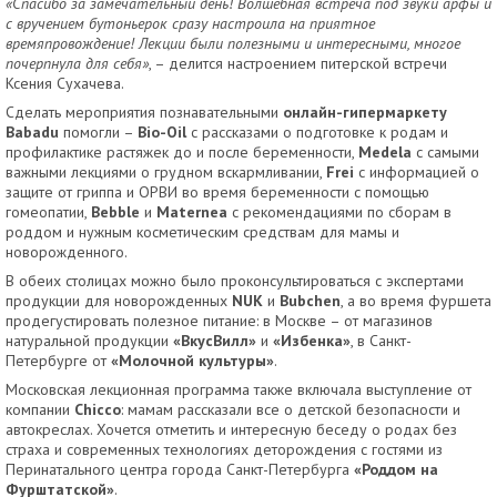
«Спасибо за замечательный день! Волшебная встреча под звуки арфы и
с вручением бутоньерок сразу настроила на приятное
времяпровождение! Лекции были полезными и интересными, многое
почерпнула для себя»
, – делится настроением питерской встречи
Ксения Сухачева.
Сделать мероприятия познавательными
онлайн-гипермаркету
Babadu
помогли –
Bio
-
Oil
с рассказами о подготовке к родам и
профилактике растяжек до и после беременности,
Medela
с самыми
важными лекциями о грудном вскармливании,
Frei
c информацией о
защите от гриппа и ОРВИ во время беременности с помощью
гомеопатии,
Bebble
и
Maternea
с рекомендациями по сборам в
роддом и нужным косметическим средствам для мамы и
новорожденного.
В обеих столицах можно было проконсультироваться с экспертами
продукции для новорожденных
NUK
и
Bubchen
, а во время фуршета
продегустировать полезное питание: в Москве – от магазинов
натуральной продукции
«ВкусВилл»
и
«Избенка»
, в Санкт-
Петербурге от
«Молочной культуры»
.
Московская лекционная программа также включала выступление от
компании
Chicco
: мамам рассказали все о детской безопасности и
автокреслах. Хочется отметить и интересную беседу о родах без
страха и современных технологиях деторождения с гостями из
Перинатального центра города Санкт-Петербурга
«Роддом на
Фурштатской»
.