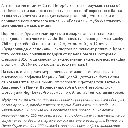
А в это время в самом Санкт-Петербурге гости получали знания об
особенностях и важности стволовых клеток от
«
Покровского банка
стволовых клеток»
и о видах начала родовой деятельности от
перинатального психолога компании
«Болеар»
и клуба счастливого
материнства
«Мамма Миа»
.
Порадовали будущих мам
призы и подарки
от всех партнеров
праздника, в том числе от
Ju-Ju-Be
– стильных сумок для мам,
Lucky
Child
– российской марки детской одежды от 0 до 12 лет и
«Вундеркинда с пеленок»
– экспертов по раннему развитию. Кроме
того, москвички получили подарки от бренда
Merries
, который с
февраля 2016 года становится эксклюзивным экспертом встреч «Два
в одном – 2016» по вопросам детской гигиены!
На память о январских мероприятиях остались воспоминания о
выступлении арфистки
Марины Зайцевой
, цветочные бутоньерки
от
Rosemarkt
и яркие снимки от московских фотографов
Татьяны
Андреевой
и
Ирины Перевозниковой
и Санкт-Петербургской
фотостудии
HighLevel
.
Pro
совместно с
Анастасией Калашниковой
.
«Будущая мама может посетить наше мероприятие только один раз,
поэтому важно, чтобы каждая встреча была в чем-то особенной и
незабываемой. В Москве мы в последний раз проводили камерное
мероприятие на 100 человек, и гостьи по-домашнему перемещались со
стульчиков на диваны и кресла вокруг камина в ресторане. Встреча в
Петербурге уже для 200 гостей с приглашением арфы и флористов