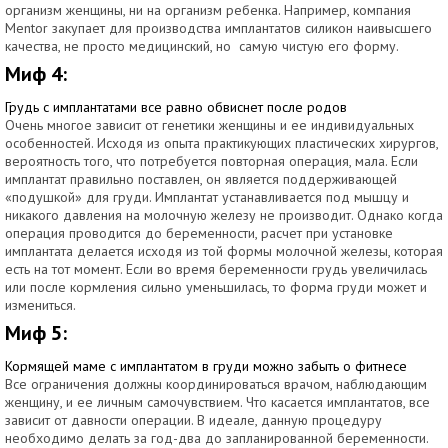
организм женщины, ни на организм ребенка. Например, компания
Mentor закупает для производства имплантатов силикон наивысшего
качества, не просто медицинский, но самую чистую его форму.
Миф 4:
Грудь с имплантатами все равно обвиснет после родов
Очень многое зависит от генетики женщины и ее индивидуальных
особенностей. Исходя из опыта практикующих пластических хирургов,
вероятность того, что потребуется повторная операция, мала. Если
имплантат правильно поставлен, он является поддерживающей
«подушкой» для груди. Имплантат устанавливается под мышцу и
никакого давления на молочную железу не производит. Однако когда
операция проводится до беременности, расчет при установке
имплантата делается исходя из той формы молочной железы, которая
есть на тот момент. Если во время беременности грудь увеличилась
или после кормления сильно уменьшилась, то форма груди может и
измениться.
Миф 5:
Кормящей маме с имплантатом в груди можно забыть о фитнесе
Все ограничения должны координироваться врачом, наблюдающим
женщину, и ее личным самочувствием. Что касается имплантатов, все
зависит от давности операции. В идеале, данную процедуру
необходимо делать за год-два до запланированной беременности.