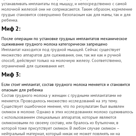
устанавливать имплантаты под мышцу, и непосредственно с самой
молочной железой они не соприкасаются. Таким образом, кормление
грудью становится совершенно безопасным как для мамы, так и для
ребенка.
Миф 2:
После операции по установке грудных имплантатов механическое
сцеживание грудного молока категорически запрещено
Имплантат находится под грудной мышцей. Сейчас существует
множество аппаратов для сцеживания, они, так же как и ручной
способ, действуют только на молочную железу. Соответственно,
ограничений для сцеживания нет.
Миф 3:
Если стоит имплантат, состав грудного молока меняется и становится
опасным для ребенка
Состав грудного молока у женщин с грудными имплантатами не
меняется. Проводилось множество исследований на эту тему.
Существует ошибочное мнение, что по результатам был выявлен
силикон в молоке. Однако в этих исследованиях молоко сцеживалось
с использованием специальных аппаратов, которые являются
силиконовыми по своему составу, или бралось из бутылочки, в
которой тоже присутствует силикон. В любом случае силикон –
нейтральный материал, который никак не может повлиять ни на