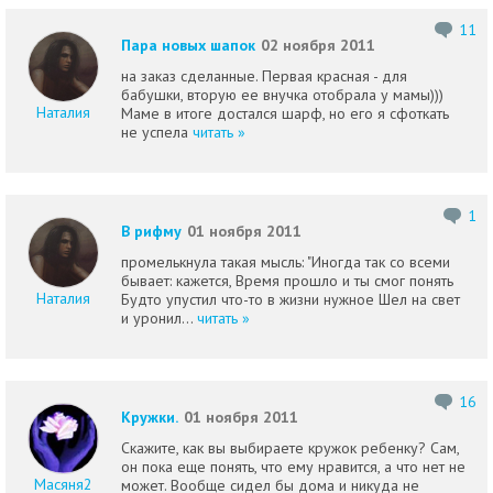
11
Пара новых шапок
02 ноября 2011
на заказ сделанные. Первая красная - для
бабушки, вторую ее внучка отобрала у мамы)))
Наталия
Маме в итоге достался шарф, но его я сфоткать
не успела
читать »
1
В рифму
01 ноября 2011
промелькнула такая мысль: "Иногда так со всеми
бывает: кажется, Время прошло и ты смог понять
Наталия
Будто упустил что-то в жизни нужное Шел на свет
и уронил...
читать »
16
Кружки.
01 ноября 2011
Скажите, как вы выбираете кружок ребенку? Сам,
он пока еще понять, что ему нравится, а что нет не
Масяня2
может. Вообще сидел бы дома и никуда не