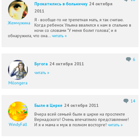
Прокатились в больничку
24 октября
2011
Я - вообще-то не трепетная мать, я так считаю.
Жемчужина
Когда ребенок Ульяна ввалился к нам в спальню в
ночи со словами "У меня болит голова", и я
обнаружила, что она...
читать »
6
Бугога
24 октября 2011
читать »
Milongera
14
Были в Цирке
24 октября 2011
Вчера всей семьей были в цирке на проспекте
Вернадского! Очень впечатлило представление!
WindyFall
И я и мама и муж в полном восторге!
читать »