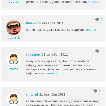
Dogma
ремонта, т.к. конь упоенно творит кровать.
читать »
0
Фотки
21 октября 2011
Фотки похвастушки как всегда в друзях
читать »
trepaslik
5
словарик
21 октября 2011
пишу, скорее, для себя, ибо потом вообще
забуду: таталётик - вертолетик татументики -
mama
инструментики (все говорит с ум-ласкательными
суффиксами.
читать »
30
с полей
21 октября 2011
вести наши такие: впервые с удовольствием сижу
на больничном с Максом, ибо на работе просто