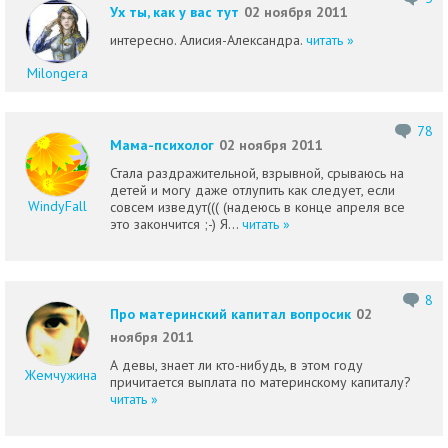
Ух ты, как у вас тут
02 ноября 2011
интересно. Алисия-Александра.
читать »
Milongera
78
Мама-психолог
02 ноября 2011
Стала раздражительной, взрывной, срываюсь на
детей и могу даже отлупить как следует, если
WindyFall
совсем изведут((( (надеюсь в конце апреля все
это закончится ;-) Я...
читать »
8
Про материнский капитал вопросик
02
ноября 2011
А девы, знает ли кто-нибудь, в этом году
Жемчужина
причитается выплата по материнскому капиталу?
читать »