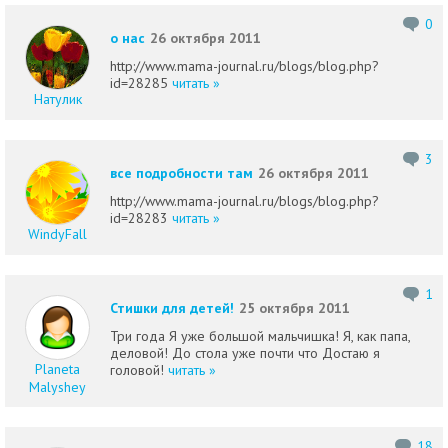
0
о нас
26 октября 2011
http://www.mama-journal.ru/blogs/blog.php?
id=28285
читать »
Натулик
3
все подробности там
26 октября 2011
http://www.mama-journal.ru/blogs/blog.php?
id=28283
читать »
WindyFall
1
Стишки для детей!
25 октября 2011
Три года Я уже большой мальчишка! Я, как папа,
деловой! До стола уже почти что Достаю я
Planeta
головой!
читать »
Malyshey
18