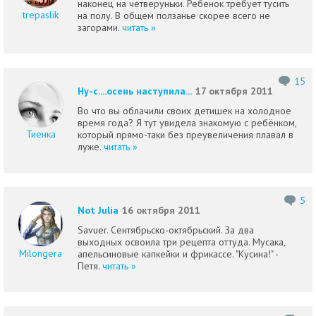
наконец на четверуньки. Ребенок требует тусить
trepaslik
на полу. В общем ползанье скорее всего не
загорами.
читать »
15
Ну-с....осень наступила...
17 октября 2011
Во что вы облачили своих детишек на холодное
время года? Я тут увидела знакомую с ребёнком,
Тиенка
который прямо-таки без преувеличения плавал в
луже.
читать »
5
Not Julia
16 октября 2011
Savuer. Сентябрьско-октябрьский. За два
выходных освоила три рецепта оттуда. Мусака,
Milongera
апельсиновые капкейки и фрикассе. "Кусина!" -
Петя.
читать »