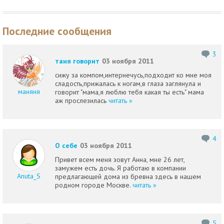
Последние сообщения
3
таня говорит
03 ноября 2011
сижу за компом,интернечусь,подходит ко мне моя
сладость,прижалась к ногам,в глаза заглянула и
маняня
говорит "мама,я люблю тебя какая ты есть" мама
аж прослезилась
читать »
4
О себе
03 ноября 2011
Привет всем меня зовут Анна, мне 26 лет,
замужем есть дочь. Я работаю в компании
Anuta_S
предлагающей дома из бревна здесь в нашем
родном городе Москве.
читать »
5