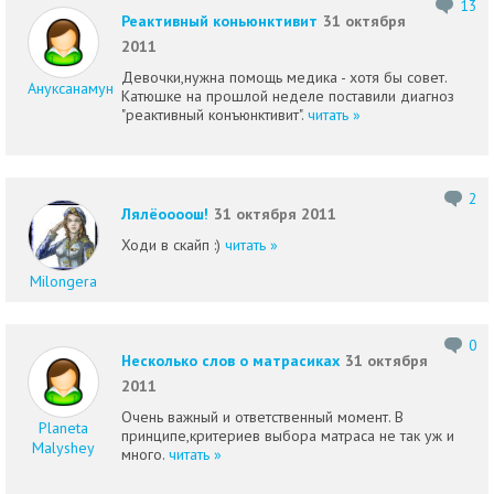
13
Реактивный коньюнктивит
31 октября
2011
Девочки,нужна помощь медика - хотя бы совет.
Ануксанамун
Катюшке на прошлой неделе поставили диагноз
"реактивный конъюнктивит".
читать »
2
Лялёоооош!
31 октября 2011
Ходи в скайп :)
читать »
Milongera
0
Несколько слов о матрасиках
31 октября
2011
Очень важный и ответственный момент. В
Planeta
принципе,критериев выбора матраса не так уж и
Malyshey
много.
читать »