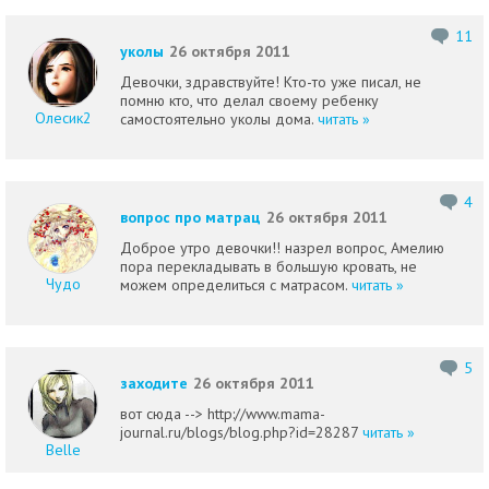
11
уколы
26 октября 2011
Девочки, здравствуйте! Кто-то уже писал, не
помню кто, что делал своему ребенку
Олесик2
самостоятельно уколы дома.
читать »
4
вопрос про матрац
26 октября 2011
Доброе утро девочки!! назрел вопрос, Амелию
пора перекладывать в большую кровать, не
Чудо
можем определиться с матрасом.
читать »
5
заходите
26 октября 2011
вот сюда --> http://www.mama-
journal.ru/blogs/blog.php?id=28287
читать »
Belle