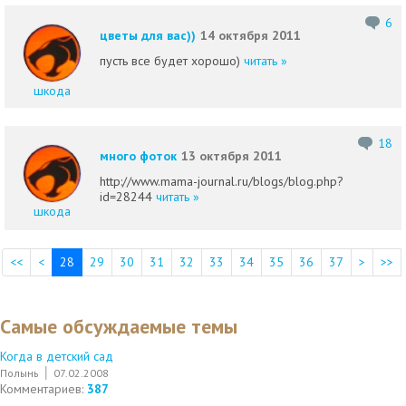
6
цветы для вас))
14 октября 2011
пусть все будет хорошо)
читать »
шкода
18
много фоток
13 октября 2011
http://www.mama-journal.ru/blogs/blog.php?
id=28244
читать »
шкода
<<
<
28
29
30
31
32
33
34
35
36
37
>
>>
Самые обсуждаемые темы
Когда в детский сад
Полынь
07.02.2008
Комментариев:
387