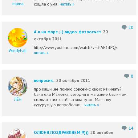
mama
сошла с ума!
читать »
20
А я на море ;-) видео-фотоотчет
20
октября 2011
http://www.youtube.com/watch?v=tft5F1ifPQs
WindyFall
читать »
8
вопросик..
20 октября 2011
про каши..не помню совсем-с каких начинать?
Саня ела Малютка..сегодня в магазине были-там
ЛЁН
столько этих каш!!!..взяла ту же Малютку
кукурузную попробовать..
читать »
14
ОЛЮНЯ,ПОЗДРАВЛЯЕМ!!!)))
20 октября