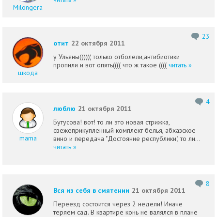
Milongera
23
отит
22 октября 2011
у Ульяны(((((( только отболели,антибиотики
пропили и вот опять(((( что ж такое ((((
читать »
шкода
4
люблю
21 октября 2011
Бутусова! вот! то ли это новая стрижка,
свежеприкупленный комплект белья, абхазское
mama
вино и передача "Достояние республики", то ли...
читать »
8
Вся из себя в смятении
21 октября 2011
Переезд состоится через 2 недели! Иначе
теряем сад. В квартире конь не валялся в плане