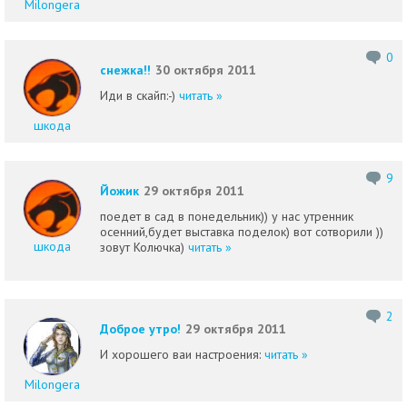
Milongera
0
снежка!!
30 октября 2011
Иди в скайп:-)
читать »
шкода
9
Йожик
29 октября 2011
поедет в сад в понедельник)) у нас утренник
осенний,будет выставка поделок) вот сотворили ))
шкода
зовут Колючка)
читать »
2
Доброе утро!
29 октября 2011
И хорошего ваи настроения:
читать »
Milongera